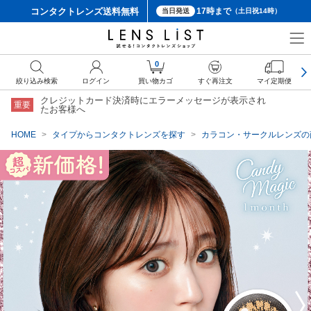
コンタクトレンズ
送料無料
17時まで
当日発送
（土日祝14時）
クーポン詳細
0
絞り込み検索
ログイン
買い物カゴ
すぐ再注文
マイ定期便
クレジットカード決済時にエラーメッセージが表示され
重要
たお客様へ
HOME
タイプからコンタクトレンズを探す
カラコン・サークルレンズの