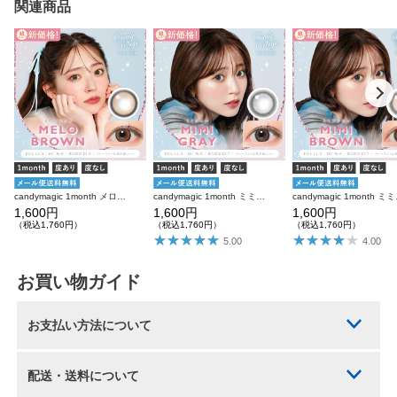
関連商品
candymagic 1month メロブラウン 1枚入り×2箱 計2枚 キャンディーマジック カラコン
candymagic 1month ミミグレー 1枚入り×2箱 計2枚 キャンディーマジック カラコン
candymagic
1,600円
1,600円
1,600円
（税込1,760円）
（税込1,760円）
（税込1,760円）
5.00
4.00
お買い物ガイド
お支払い方法について
配送・送料について