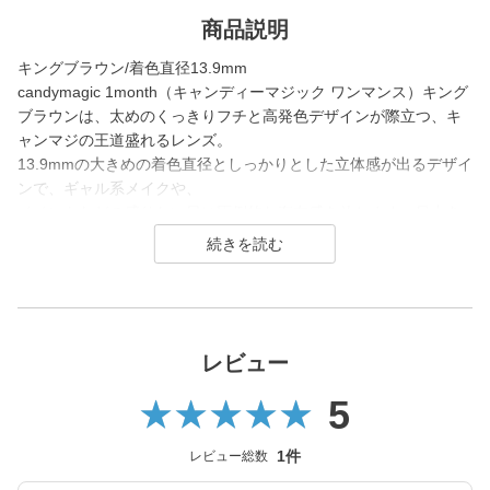
商品説明
キングブラウン/着色直径13.9mm
candymagic 1month（キャンディーマジック ワンマンス）キング
ブラウンは、太めのくっきりフチと高発色デザインが際立つ、キ
ャンマジの王道盛れるレンズ。
13.9mmの大きめの着色直径としっかりとした立体感が出るデザイ
ンで、ギャル系メイクや、
イベントなどの盛りたい日に圧倒的な存在感を放ちます。目力を
重視する方のための、絶対に外さないロングセラーアイテムで
す。
candy magic 1month（キャンディーマジック マンスリー）は200
7年発売以来、
幅広い世代から愛されるロングセラーコンタクトレンズブラン
レビュー
ド。
5
レンズ直径(DIA)14.5㎜の大きめレンズで瞳を大きく魅せながら、
今っぽく瞳を引き立てる
1件
レビュー総数
ナチュラル系・ハーフ系・盛り系までバリエーション豊富に揃え