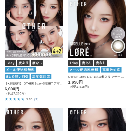
OTHER 1day ロレ 1箱10枚入り アザー カラコン
1,650円
【+2箱無料】 OTHER 1day 6箱SET アザー カラコン ワンデー
（税込1,815円）
6,600円
（税込7,260円）
5.00
（3）