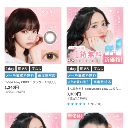
ReVIA 1day CIRCLE ブラウン 10枚入り レヴィア カラコン
1,240円
【+1箱無料】 candymagic 1day 10枚入り×3箱 計30枚 キャンディーマジック カラコン
（税込1,364円）
3,300円
（税込3,630円）
4.79
（58）