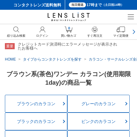
コンタクトレンズ
送料無料
17時まで
当日発送
（土日祝14時）
0
絞り込み検索
ログイン
買い物カゴ
すぐ再注文
マイ定期便
クレジットカード決済時にエラーメッセージが表示され
重要
たお客様へ
HOME
タイプからコンタクトレンズを探す
カラコン・サークルレンズ全
ブラウン系(茶色)ワンデー カラコン(使用期限
1day)の商品一覧
ブラウンのカラコン
グレーのカラコン
ブラックのカラコン
ピンクのカラコン