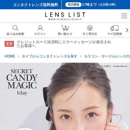
コンタクトレンズ
送料無料
17時まで
当日発送
（土日祝14時）
クーポン詳細
0
絞り込み検索
ログイン
買い物カゴ
すぐ再注文
マイ定期便
クレジットカード決済時にエラーメッセージが表示され
重要
たお客様へ
HOME
タイプからコンタクトレンズを探す
カラコン・サークルレンズの