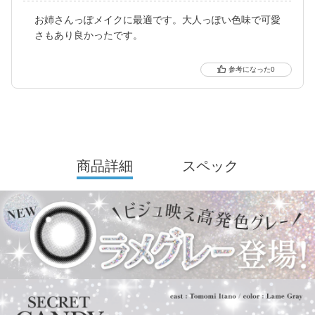
レンズスペックもUVカット機能・うるおい成分を追加＆高含水レ
お姉さんっぽメイクに最適です。大人っぽい色味で可愛
ンズにリニューアル！
さもあり良かったです。
さらに待望の乱視用カラコン secretcandymagic toric（シークレッ
トキャンディーマジック トーリック）も新登場しました。
0
常に最旬の「盛れる」と「お客様のニーズ」をキャッチし、進化
し続けるブランドです。
商品詳細
スペック