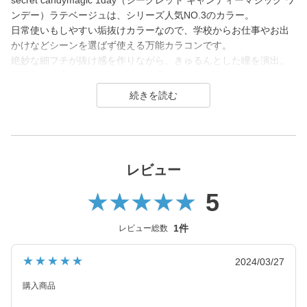
secret candymagic 1day（シークレット キャンディーマジック ワ
ンデー）ラテベージュは、シリーズ人気NO.3のカラー。
日常使いもしやすい垢抜けカラーなので、学校からお仕事やお出
かけなどシーンを選ばず使える万能カラコンです。
絶妙な細フチが抜け感を作りながら、きゅるんとした瞳を演出。
肌馴染みの良いベージュカラーが元の瞳の色を活かしつつトーン
アップさせるため、ナチュラルに印象アップしたい方に選ばれる
万能レンズです。
secret candymagic 1day（シークレット キャンディーマジック ワ
ンデー）は2012年発売以来、若い世代を中心に絶大な支持を得て
いる、盛れるカラコンといえばコレ！なロングセラーカラコンブ
レビュー
ランド。
5
DIA14.5mmの「盛れる」大きめサイズで、元祖ちゅるんカラコン
「キャンマジ3番」や王道黒コン「キャンマジ5番」をはじめ、平
1件
レビュー総数
成・令和のギャルカラコン、細フチ・太フチカラコン、水光カラ
コンなど、トレンドのカラコンを生み出し続けています。
★★★★★
2024/03/27
2025年にはラメ入りカラコンが登場＆水光カラーは軸固定の回ら
購入商品
ない水光カラコンに進化し、