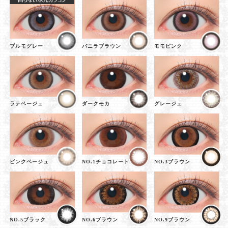
プルモグレー
バニラブラウン
モモピンク
ラテベージュ
ダークモカ
グレージュ
ピンクベージュ
NO.1チョコレート
NO.3ブラウン
NO.5ブラック
NO.6ブラウン
NO.9ブラウン