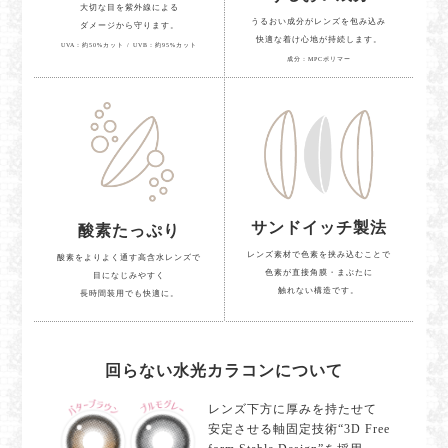
大切な目を紫外線による
うるおい成分がレンズを包み込み
ダメージから守ります。
快適な着け心地が持続します。
UVA：約50%カット / UVB：約95%カット
成分：MPCポリマー
サンドイッチ製法
酸素たっぷり
レンズ素材で色素を挟み込むことで
酸素をよりよく通す高含水レンズで
色素が直接角膜・まぶたに
目になじみやすく
触れない構造です。
長時間装用でも快適に。
回らない水光カラコンについて
レンズ下方に厚みを持たせて
安定させる軸固定技術“3D Free