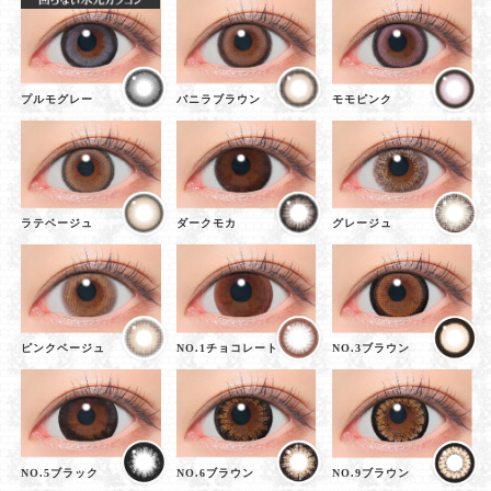
プルモグレー
バニラブラウン
モモピンク
ラテベージュ
ダークモカ
グレージュ
ピンクベージュ
NO.1チョコレート
NO.3ブラウン
NO.5ブラック
NO.6ブラウン
NO.9ブラウン