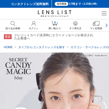
コンタクトレンズ
送料無料
17時まで
当日発送
（土日祝14時）
クーポン詳細
0
絞り込み検索
ログイン
買い物カゴ
すぐ再注文
マイ定期便
クレジットカード決済時にエラーメッセージが表示され
重要
たお客様へ
HOME
タイプからコンタクトレンズを探す
カラコン・サークルレンズの