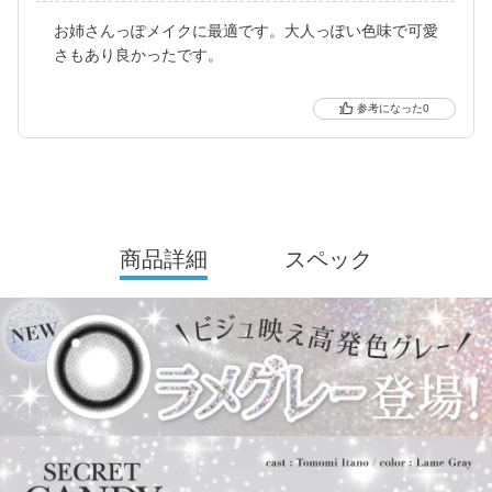
レンズスペックもUVカット機能・うるおい成分を追加＆高含水レ
お姉さんっぽメイクに最適です。大人っぽい色味で可愛
ンズにリニューアル！
さもあり良かったです。
さらに待望の乱視用カラコン secretcandymagic toric（シークレッ
トキャンディーマジック トーリック）も新登場しました。
0
常に最旬の「盛れる」と「お客様のニーズ」をキャッチし、進化
し続けるブランドです。
商品詳細
スペック