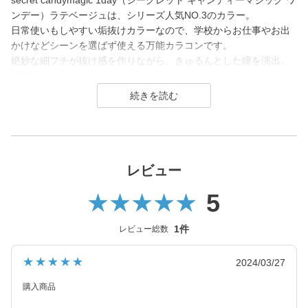
secret candymagic 1day（シークレット キャンディーマジック ワ
ンデー）ラテベージュは、シリーズ人気NO.3のカラー。
日常使いもしやすい垢抜けカラーなので、学校からお仕事やお出
かけなどシーンを選ばず使える万能カラコンです。
絶妙な細フチが抜け感を作りながら、きゅるんとした瞳を演出。
肌馴染みの良いベージュカラーが元の瞳の色を活かしつつトーン
アップさせるため、ナチュラルに印象アップしたい方に選ばれる
万能レンズです。
secret candymagic 1day（シークレット キャンディーマジック ワ
ンデー）は2012年発売以来、若い世代を中心に絶大な支持を得て
いる、盛れるカラコンといえばコレ！なロングセラーカラコンブ
レビュー
ランド。
5
DIA14.5mmの「盛れる」大きめサイズで、元祖ちゅるんカラコン
「キャンマジ3番」や王道黒コン「キャンマジ5番」をはじめ、平
1件
レビュー総数
成・令和のギャルカラコン、細フチ・太フチカラコン、水光カラ
コンなど、トレンドのカラコンを生み出し続けています。
★★★★★
2024/03/27
2025年にはラメ入りカラコンが登場＆水光カラーは軸固定の回ら
購入商品
ない水光カラコンに進化し、