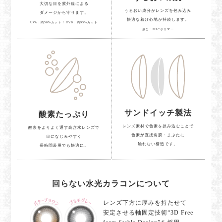
大切な目を紫外線による
うるおい成分がレンズを包み込み
ダメージから守ります。
快適な着け心地が持続します。
UVA：約50%カット / UVB：約95%カット
成分：MPCポリマー
サンドイッチ製法
酸素たっぷり
レンズ素材で色素を挟み込むことで
酸素をよりよく通す高含水レンズで
色素が直接角膜・まぶたに
目になじみやすく
触れない構造です。
長時間装用でも快適に。
回らない水光カラコンについて
レンズ下方に厚みを持たせて
安定させる軸固定技術“3D Free