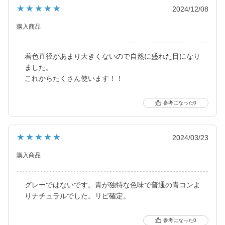
ました。
★★★★★
2024/12/08
2021年にはブルーライトカット機能・UVカット機能付きの
ハイスペックレンズへとリニューアル！
購入商品
より可愛く、より瞳に優しく進化し続けるブランドです。
着色直径があまり大きくないので自然に盛れた目になり
ました。
これからたくさん使います！！
0
★★★★★
2024/03/23
購入商品
グレーではないです。青が独特な色味で普通の青コンよ
りナチュラルでした。リピ確定。
0