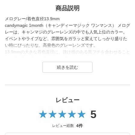
商品説明
メログレー/着色直径13.9mm
candymagic 1month（キャンディーマジック ワンマンス） メログ
レーは、キャンマジのグレーレンズの中でも人気上位のカラー。
イベントやライブなど、雰囲気をガラッと変えてしっかり盛りた
い時にぴったりな、高発色のグレーレンズです。
13.9mmの大きな着色直径に、抜け感のある黒フチを合わせること
で、瞳の存在感と目力をぐっとアップ。
うるうるした透明感抜群の瞳と、ハーフ風の抜け感を同時に叶え
ます。
candy magic 1month（キャンディーマジック マンスリー）は200
7年発売以来、
幅広い世代から愛されるロングセラーコンタクトレンズブラン
レビュー
ド。
5
レンズ直径(DIA)14.5㎜の大きめレンズで瞳を大きく魅せながら、
今っぽく瞳を引き立てる
4件
レビュー総数
ナチュラル系・ハーフ系・盛り系までバリエーション豊富に揃え