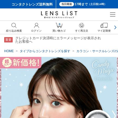
コンタクトレンズ
送料無料
17時まで
当日発送
（土日祝14時）
クーポン詳細
0
絞り込み検索
ログイン
買い物カゴ
すぐ再注文
マイ定期便
クレジットカード決済時にエラーメッセージが表示され
重要
たお客様へ
HOME
タイプからコンタクトレンズを探す
カラコン・サークルレンズの