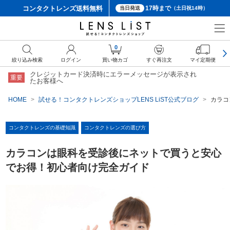
コンタクトレンズ
送料無料
17時まで
当日発送
（土日祝14時）
0
絞り込み検索
ログイン
買い物カゴ
すぐ再注文
マイ定期便
クレジットカード決済時にエラーメッセージが表示され
重要
たお客様へ
HOME
試せる！コンタクトレンズショップLENS LiST公式ブログ
カラコ
コンタクトレンズの基礎知識
コンタクトレンズの選び方
カラコンは眼科を受診後にネットで買うと安心
でお得！初心者向け完全ガイド