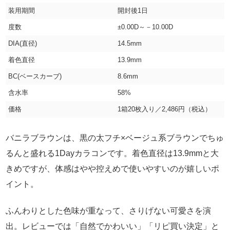
装用期間
開封後1日
度数
±0.00D～－10.00D
DIA(直径)
14.5mm
着色直径
13.9mm
BC(ベースカーブ)
8.6mm
含水率
58%
価格
1箱20枚入り／2,486円（税込）
バニラブラウンは、黒の太フチ×ベージュ系ブラウンでちゅ
るんと盛れる1Dayカラコンです。着色直径は13.9mmと大
きめですが、体感はやや控えめで使いやすいのが嬉しいポ
イント。
ふんわりとした色味が重なって、さりげない可愛さを演
出。レビューでは「自然でかわいい」「リピ買い決定」と