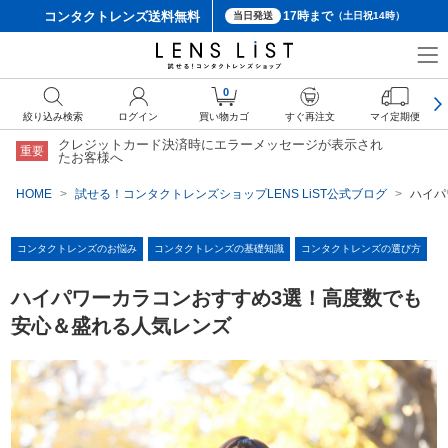
コンタクトレンズ
送料無料
17時まで
当日発送
（土日祝14時）
0
絞り込み検索
ログイン
買い物カゴ
すぐ再注文
マイ定期便
クレジットカード決済時にエラーメッセージが表示され
重要
たお客様へ
HOME
試せる！コンタクトレンズショップLENS LiST公式ブログ
ハイパ
コンタクトレンズのお悩み
コンタクトレンズの基礎知識
コンタクトレンズの選び方
ハイパワーカラコンおすすめ3選！高度数でも
安心＆盛れる人気レンズ