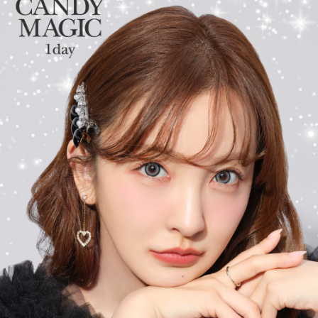
レンズスペックもUVカット機能・うるおい成分を追加＆高含水レ
ンズにリニューアル！
さらに待望の乱視用カラコン secretcandymagic toric（シークレッ
トキャンディーマジック トーリック）も新登場しました。
常に最旬の「盛れる」と「お客様のニーズ」をキャッチし、進化
し続けるブランドです。