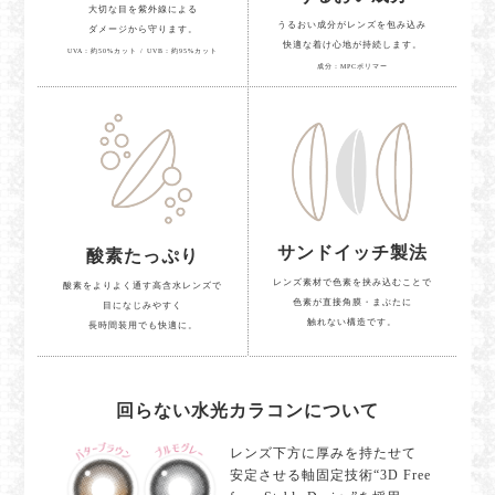
大切な目を紫外線による
うるおい成分がレンズを包み込み
ダメージから守ります。
快適な着け心地が持続します。
UVA：約50%カット / UVB：約95%カット
成分：MPCポリマー
サンドイッチ製法
酸素たっぷり
レンズ素材で色素を挟み込むことで
酸素をよりよく通す高含水レンズで
色素が直接角膜・まぶたに
目になじみやすく
触れない構造です。
長時間装用でも快適に。
回らない水光カラコンについて
レンズ下方に厚みを持たせて
安定させる軸固定技術“3D Free