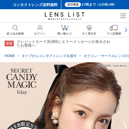
コンタクトレンズ
送料無料
17時まで
当日発送
（土日祝14時）
クーポン詳細
0
絞り込み検索
ログイン
買い物カゴ
すぐ再注文
マイ定期便
クレジットカード決済時にエラーメッセージが表示され
重要
たお客様へ
HOME
タイプからコンタクトレンズを探す
カラコン・サークルレンズの