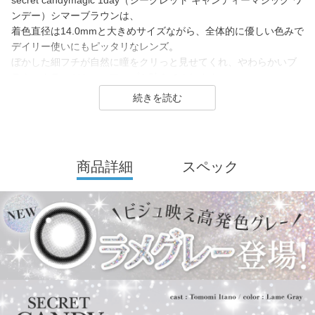
secret candymagic 1day（シークレット キャンディーマジック ワ
ンデー）シマーブラウンは、
着色直径は14.0mmと大きめサイズながら、全体的に優しい色みで
デイリー使いにもピッタリなレンズ。
ぼかした細フチが自然に瞳をクリっと見せてくれ、やわらかいブ
ラウンカラーがトーンアップを叶えてくれます。
ツヤ感のある、優しい茶目のような目元に見せてくれるカラーで
す。
secret candymagic 1day（シークレット キャンディーマジック ワ
ンデー）は2012年発売以来、若い世代を中心に絶大な支持を得て
商品詳細
スペック
いる、盛れるカラコンといえばコレ！なロングセラーカラコンブ
ランド。
DIA14.5mmの「盛れる」大きめサイズで、元祖ちゅるんカラコン
「キャンマジ3番」や王道黒コン「キャンマジ5番」をはじめ、平
成・令和のギャルカラコン、細フチ・太フチカラコン、水光カラ
コンなど、トレンドのカラコンを生み出し続けています。
2025年にはラメ入りカラコンが登場＆水光カラーは軸固定の回ら
ない水光カラコンに進化し、