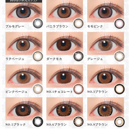
プルモグレー
バニラブラウン
モモピンク
ラテベージュ
ダークモカ
グレージュ
ピンクベージュ
NO.1チョコレート
NO.3ブラウン
NO.5ブラック
NO.6ブラウン
NO.9ブラウン