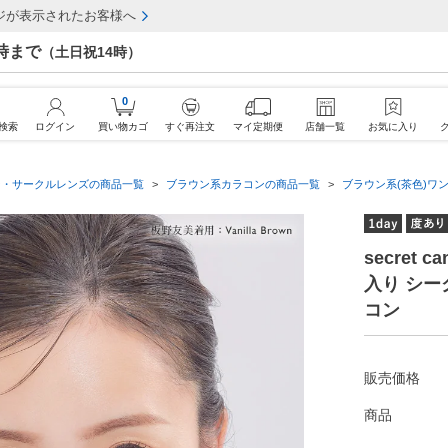
ジが表示されたお客様へ
7時まで
（土日祝14時）
0
検索
ログイン
買い物カゴ
すぐ再注文
マイ定期便
店舗一覧
お気に入り
ン・サークルレンズの商品一覧
ブラウン系カラコンの商品一覧
ブラウン系(茶色)ワン
secret 
入り シ
コン
販売価格
商品