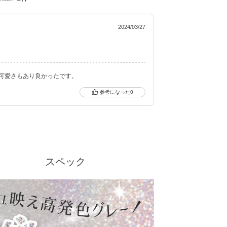
分を追加＆高含水レンズにリニューアル！
gic toric（シークレットキャンディーマジック ト
2024/03/27
キャッチし、進化し続けるブランドです。
可愛さもあり良かったです。
0
スペック