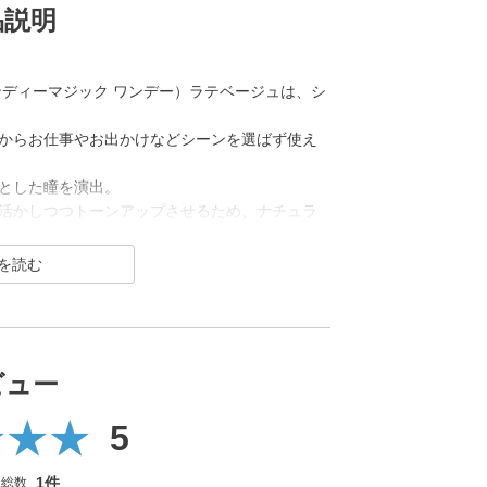
品説明
ット キャンディーマジック ワンデー）ラテベージュは、シ
からお仕事やお出かけなどシーンを選ばず使え
とした瞳を演出。
活かしつつトーンアップさせるため、ナチュラ
です。
ト キャンディーマジック ワンデー）は2012年発売以来、
るカラコンといえばコレ！なロングセラーカラ
元祖ちゅるんカラコン「キャンマジ3番」や王道黒
ビュー
のギャルカラコン、細フチ・太フチカラコン、水
し続けています。
5
ラーは軸固定の回らない水光カラコンに進化し、
1件
ー総数