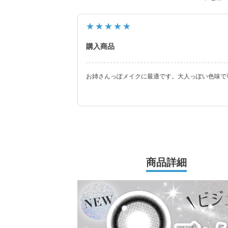
レンズスペックもUVカット機能・うるおい成
さらに待望の乱視用カラコン secretcandyma
★★★★★
ーリック）も新登場しました。
購入商品
常に最旬の「盛れる」と「お客様のニーズ」を
お姉さんっぽメイクに最適です。大人っぽい色味で
商品詳細