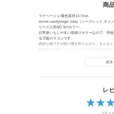
商
ラテベージュ/着色直径13.7mm
secret candymagic 1day（シークレ
リーズ人気NO.3のカラー。
日常使いもしやすい垢抜けカラーなので、学校
る万能カラコンです。
絶妙な細フチが抜け感を作りながら、きゅるん
肌馴染みの良いベージュカラーが元の瞳の色を
ルに印象アップしたい方に選ばれる万能レンズ
secret candymagic 1day（シークレッ
若い世代を中心に絶大な支持を得ている、盛れ
コンブランド。
DIA14.5mmの「盛れる」大きめサイズで、
レ
コン「キャンマジ5番」をはじめ、平成・令和
光カラコンなど、トレンドのカラコンを生み出
2025年にはラメ入りカラコンが登場＆水光カ
レビュ