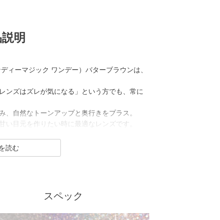
品説明
ット キャンディーマジック ワンデー）バターブラウンは、
レンズはズレが気になる」という方でも、常に
み、自然なトーンアップと奥行きをプラス。
甘い目元を作りたい時に最適なレンズです。
ト キャンディーマジック ワンデー）は2012年発売以来、
るカラコンといえばコレ！なロングセラーカラ
元祖ちゅるんカラコン「キャンマジ3番」や王道黒
スペック
のギャルカラコン、細フチ・太フチカラコン、水
し続けています。