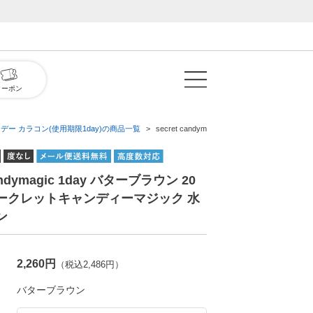
クーポン
デー カラコン(使用期限1day)の商品一覧
secret candymagic 1day バターブ
candymagic 1day バターブラウン 20
シークレットキャンディーマジック 水
ン
2,260円
（税込2,486円）