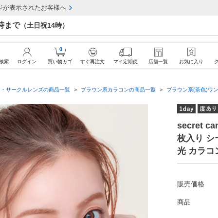
ジが表示されたお客様へ
7時まで
（土日祝14時）
0
検索
ログイン
買い物カゴ
すぐ再注文
マイ定期便
店舗一覧
お気に入り
ン・サークルレンズの商品一覧
ブラウン系カラコンの商品一覧
ブラウン系(茶色)ワン
secret 
枚入り 
光 カラコ
販売価格
商品