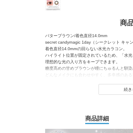
商
バターブラウン/着色直径14.0mm
secret candymagic 1day（シークレ
着色直径14.0mmの回らない水光カラコン。
ハイライト位置が固定されているため、「水光
理想的な光の入り方をキープできます。
糖度高めの甘めブラウンが瞳にちゅるんと馴染
どんなメイクにも合わせやすく、多幸感のある
secret candymagic 1day（シークレッ
若い世代を中心に絶大な支持を得ている、盛れ
コンブランド。
DIA14.5mmの「盛れる」大きめサイズで、
商品詳細
コン「キャンマジ5番」をはじめ、平成・令和
光カラコンなど、トレンドのカラコンを生み出