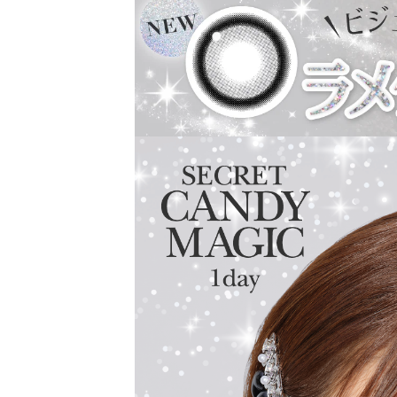
2025年にはラメ入りカラコンが登場＆水光カ
レンズスペックもUVカット機能・うるおい成
さらに待望の乱視用カラコン secretcandyma
ーリック）も新登場しました。
常に最旬の「盛れる」と「お客様のニーズ」を