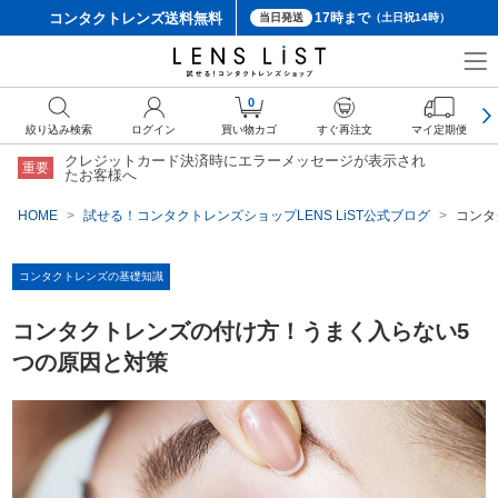
コンタクトレンズ
送料無料
17時まで
当日発送
（土日祝14時）
0
絞り込み検索
ログイン
買い物カゴ
すぐ再注文
マイ定期便
クレジットカード決済時にエラーメッセージが表示され
重要
たお客様へ
HOME
試せる！コンタクトレンズショップLENS LiST公式ブログ
コンタ
コンタクトレンズの基礎知識
コンタクトレンズの付け方！うまく入らない5
つの原因と対策