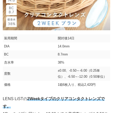
装用期間
開封後14日
DIA
14.0mm
BC
8.7mm
含水率
38%
±0.00、-0.50～-6.00（0.25単
度数
位）、-6.50～-12.00（0.50単位）
価格
1箱6枚入り、税込2,420円
LENS LiSTの
2Weekタイプのクリアコンタクトレンズで
す。