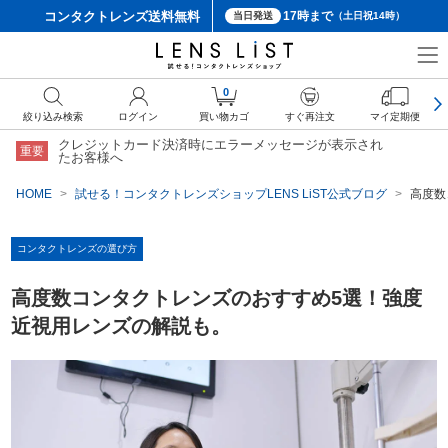
コンタクトレンズ
送料無料
17時まで
当日発送
（土日祝14時）
0
絞り込み検索
ログイン
買い物カゴ
すぐ再注文
マイ定期便
クレジットカード決済時にエラーメッセージが表示され
重要
たお客様へ
HOME
試せる！コンタクトレンズショップLENS LiST公式ブログ
高度数
コンタクトレンズの選び方
高度数コンタクトレンズのおすすめ5選！強度
近視用レンズの解説も。