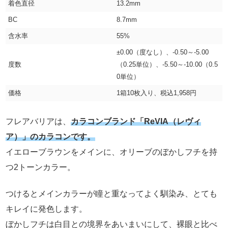
着色直径
13.2mm
BC
8.7mm
含水率
55%
±0.00（度なし）、-0.50～-5.00
度数
（0.25単位）、-5.50～-10.00（0.5
0単位）
価格
1箱10枚入り、税込1,958円
フレアバリアは、
カラコンブランド「ReVIA（レヴィ
ア）」のカラコンです。
イエローブラウンをメインに、オリーブのぼかしフチを持
つ2トーンカラー。
つけるとメインカラーが瞳と重なってよく馴染み、とても
キレイに発色します。
ぼかしフチは白目との境界をあいまいにして、裸眼と比べ