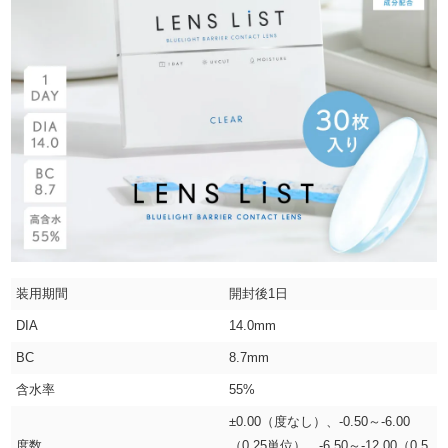
装用期間
開封後1日
DIA
14.0mm
BC
8.7mm
含水率
55%
±0.00（度なし）、-0.50～-6.00
度数
（0.25単位）、-6.50～-12.00（0.5