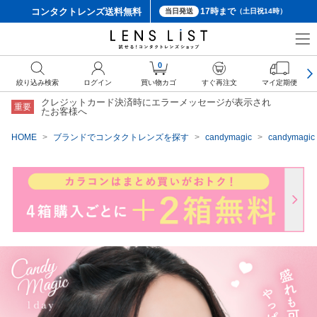
コンタクトレンズ
送料無料
17時まで
当日発送
（土日祝14時）
クーポン詳細
0
絞り込み検索
ログイン
買い物カゴ
すぐ再注文
マイ定期便
クレジットカード決済時にエラーメッセージが表示され
重要
たお客様へ
HOME
ブランドでコンタクトレンズを探す
candymagic
candyma