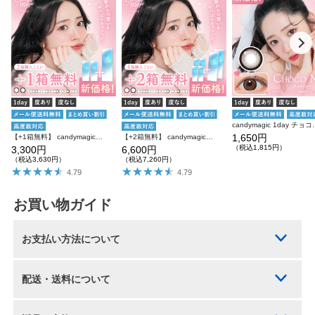
candymagic 1day チ
1,650円
【+1箱無料】 candymagic 1day 10枚入り×3箱 計30枚 キャンディーマジック カラコン
【+2箱無料】 candymagic 1day 10枚入り×6箱 計60枚 キャンディーマジック カラコン
（税込1,815円）
3,300円
6,600円
（税込3,630円）
（税込7,260円）
4.79
4.79
お買い物ガイド
お支払い方法について
配送・送料について