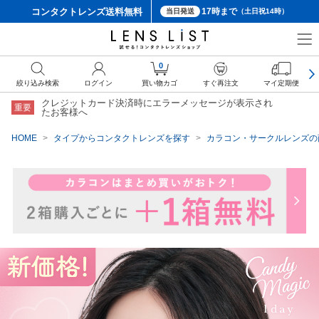
コンタクトレンズ
送料無料
17時まで
当日発送
（土日祝14時）
クーポン詳細
0
絞り込み検索
ログイン
買い物カゴ
すぐ再注文
マイ定期便
クレジットカード決済時にエラーメッセージが表示され
重要
たお客様へ
HOME
タイプからコンタクトレンズを探す
カラコン・サークルレンズの