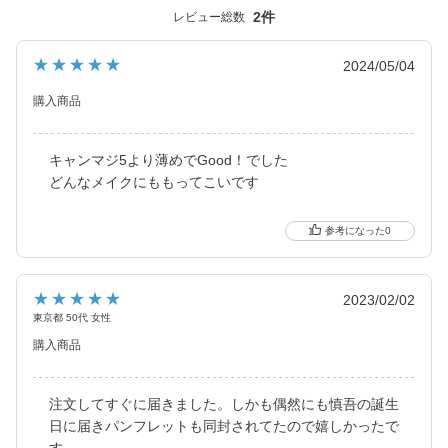
ナチュラル系・ハーフ系・盛り系までバリエーション豊富に揃え
2件
レビュー総数
ました。
2021年にはブルーライトカット機能・UVカット機能付きの
★★★★★
2024/05/04
ハイスペックレンズへとリニューアル！
購入商品
更に2025年にはブルーライトカット機能が独自の新技術で、より
自然に馴染む透明感あるレンズにリニューアル！
キャンマジ5より薄めでGood！でした
待望の乱視用カラコン candymagic toric（キャンディーマジッ
どんなメイクにももってこいです
ク トーリック）も新登場しました。
0
より可愛く、より瞳に優しく進化し続けるブランドです。
★★★★★
2023/02/02
東京都 50代 女性
購入商品
注文してすぐに届きました。しかも偶然にも慎吾の誕生
日に届きパンフレットも同封されてたので嬉しかったで
す。