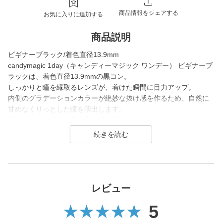
商品情報をシェアする
お気に入りに追加する
商品説明
ビギナーブラック/着色直径13.9mm
candymagic 1day（キャンディーマジック ワンデー） ビギナーブ
ラックは、着色直径13.9mmの黒コン。
しっかりと瞳を縁取るレンズが、着けた瞬間に目力アップ。
内側のグラデーションカラーが絶妙な抜け感を作るため、自然に
甘めなくりっとした瞳を演出します。
黒目がちな可愛さを最大限に引き出したい時におすすめのカラコ
ンです。
candy magic 1day（キャンディーマジック ワンデー）は2007年
発売以来、
幅広い世代から愛されるロングセラーコンタクトレンズブラン
ド。
レビュー
5
レンズ直径(DIA)14.5㎜の大きめレンズで瞳を大きく魅せながら、
今っぽく瞳を引き立てる