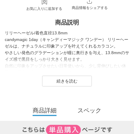
商品情報をシェアする
お気に入りに追加する
商品説明
リリーヘーゼル/着色直径13.8mm
candymagic 1day（キャンディーマジック ワンデー） リリーヘー
ゼルは、ナチュラルに印象アップを叶えてくれるカラコン。
やさしい発色のグラデーションが瞳に奥行きを与え、13.8mmのサ
イズ感で黒目をしっかり大きく見せます。
自然に印象をアップさせたい日常使いから、少し背伸びしたい休
日まで幅広く使いやすいデザインです。
candy magic 1day（キャンディーマジック ワンデー）は2007年
発売以来、
幅広い世代から愛されるロングセラーコンタクトレンズブラン
ド。
商品詳細
スペック
レンズ直径(DIA)14.5㎜の大きめレンズで瞳を大きく魅せながら、
今っぽく瞳を引き立てる
ナチュラル系・ハーフ系・盛り系までバリエーション豊富に揃え