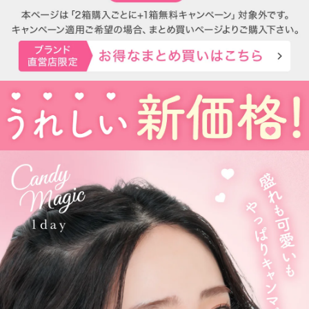
ました。
2021年にはブルーライトカット機能・UVカット機能付きの
ハイスペックレンズへとリニューアル！
更に2025年にはブルーライトカット機能が独自の新技術で、より
自然に馴染む透明感あるレンズにリニューアル！
待望の乱視用カラコン candymagic toric（キャンディーマジッ
ク トーリック）も新登場しました。
より可愛く、より瞳に優しく進化し続けるブランドです。