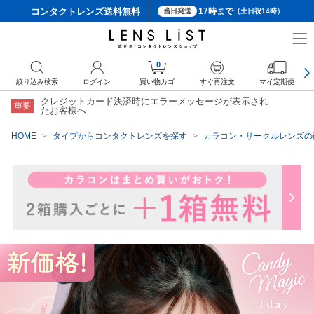
コンタクトレンズ
送料無料
17時まで
当日発送
（土日祝14時）
クーポン詳細
0
絞り込み検索
ログイン
買い物カゴ
すぐ再注文
マイ定期便
クレジットカード決済時にエラーメッセージが表示され
重要
たお客様へ
HOME
タイプからコンタクトレンズを探す
カラコン・サークルレンズの