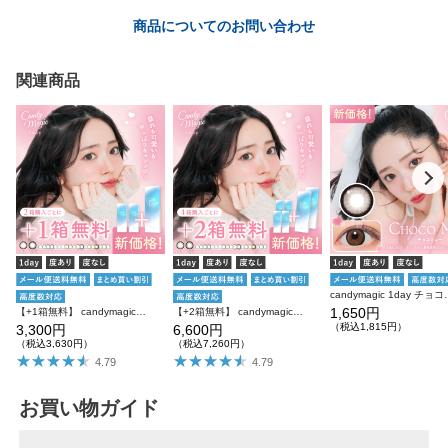
商品についてのお問い合わせ
関連商品
candymagic 1day チ
1,650円
【+1箱無料】 candymagic 1day 10枚入り×3箱 計30枚 キャンディーマジック カラコン
【+2箱無料】 candymagic 1day 10枚入り×6箱 計60枚 キャンディーマジック カラコン
（税込1,815円）
3,300円
6,600円
（税込3,630円）
（税込7,260円）
4.79
4.79
お買い物ガイド