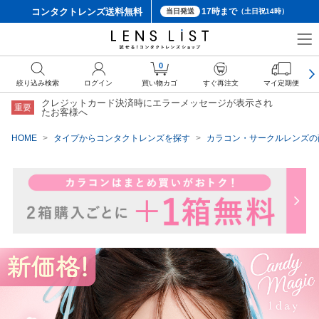
コンタクトレンズ
送料無料
17時まで
当日発送
（土日祝14時）
クーポン詳細
0
絞り込み検索
ログイン
買い物カゴ
すぐ再注文
マイ定期便
クレジットカード決済時にエラーメッセージが表示され
重要
たお客様へ
HOME
タイプからコンタクトレンズを探す
カラコン・サークルレンズの