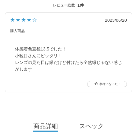
今っぽく瞳を引き立てる
1件
レビュー総数
ナチュラル系・ハーフ系・盛り系までバリエーション豊富に揃え
ました。
★★★★☆
2023/06/20
2021年にはブルーライトカット機能・UVカット機能付きの
ハイスペックレンズへとリニューアル！
購入商品
更に2025年にはブルーライトカット機能が独自の新技術で、より
体感着色直径13.5でした！
自然に馴染む透明感あるレンズにリニューアル！
小粒目さんにピッタリ！
待望の乱視用カラコン candymagic toric（キャンディーマジッ
レンズの見た目は緑だけど付けたら全然緑じゃない感じ
ク トーリック）も新登場しました。
がします
より可愛く、より瞳に優しく進化し続けるブランドです。
0
商品詳細
スペック