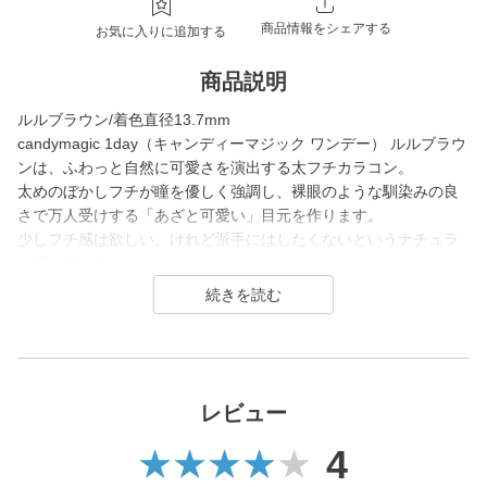
商品情報をシェアする
お気に入りに追加する
商品説明
ルルブラウン/着色直径13.7mm
candymagic 1day（キャンディーマジック ワンデー） ルルブラウ
ンは、ふわっと自然に可愛さを演出する太フチカラコン。
太めのぼかしフチが瞳を優しく強調し、裸眼のような馴染みの良
さで万人受けする「あざと可愛い」目元を作ります。
少しフチ感は欲しい、けれど派手にはしたくないというナチュラ
ル盛り派の方におすすめ。
学校やお仕事からデートまで、日常のどんな場面でも使いやす
く、ふわっとした優しい発色が瞳に奥行きをもたらします。
candy magic 1day（キャンディーマジック ワンデー）は2007年
発売以来、
幅広い世代から愛されるロングセラーコンタクトレンズブラン
レビュー
ド。
4
レンズ直径(DIA)14.5㎜の大きめレンズで瞳を大きく魅せながら、