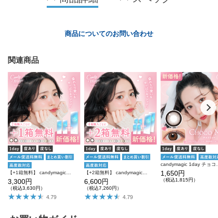
商品についてのお問い合わせ
関連商品
candymagic 1day チ
1,650円
【+1箱無料】 candymagic 1day 10枚入り×3箱 計30枚 キャンディーマジック カラコン
【+2箱無料】 candymagic 1day 10枚入り×6箱 計60枚 キャンディーマジック カラコン
（税込1,815円）
3,300円
6,600円
（税込3,630円）
（税込7,260円）
4.79
4.79