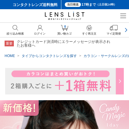
コンタクトレンズ
送料無料
17時まで
当日発送
（土日祝14時）
クーポン詳細
0
絞り込み検索
ログイン
買い物カゴ
すぐ再注文
マイ定期便
クレジットカード決済時にエラーメッセージが表示され
重要
たお客様へ
HOME
タイプからコンタクトレンズを探す
カラコン・サークルレンズの