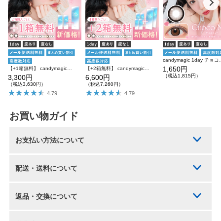
candymagic 1day チ
1,650円
【+1箱無料】 candymagic 1day 10枚入り×3箱 計30枚 キャンディーマジック カラコン
【+2箱無料】 candymagic 1day 10枚入り×6箱 計60枚 キャンディーマジック カラコン
（税込1,815円）
3,300円
6,600円
（税込3,630円）
（税込7,260円）
4.79
4.79
お買い物ガイド
お支払い方法について
配送・送料について
返品・交換について