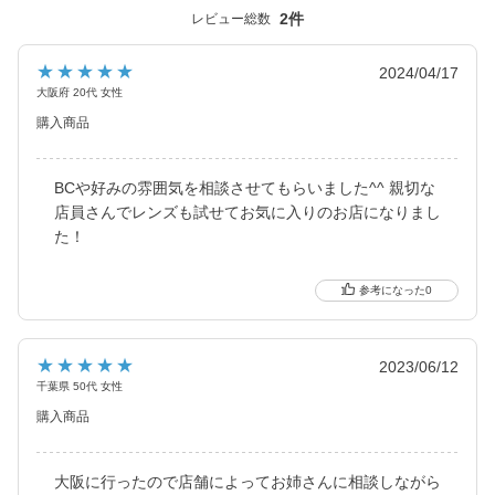
ました。
2件
レビュー総数
2021年にはブルーライトカット機能・UVカット機能付きの
ハイスペックレンズへとリニューアル！
★★★★★
2024/04/17
大阪府 20代 女性
更に2025年にはブルーライトカット機能が独自の新技術で、より
購入商品
自然に馴染む透明感あるレンズにリニューアル！
待望の乱視用カラコン candymagic toric（キャンディーマジッ
ク トーリック）も新登場しました。
BCや好みの雰囲気を相談させてもらいました^^ 親切な
店員さんでレンズも試せてお気に入りのお店になりまし
より可愛く、より瞳に優しく進化し続けるブランドです。
た！
0
★★★★★
2023/06/12
千葉県 50代 女性
購入商品
大阪に行ったので店舗によってお姉さんに相談しながら