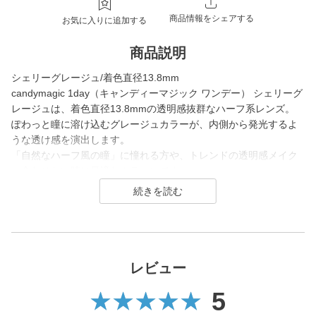
商品情報をシェアする
お気に入りに追加する
商品説明
シェリーグレージュ/着色直径13.8mm
candymagic 1day（キャンディーマジック ワンデー） シェリーグ
レージュは、着色直径13.8mmの透明感抜群なハーフ系レンズ。
ぽわっと瞳に溶け込むグレージュカラーが、内側から発光するよ
うな透け感を演出します。
「自然なハーフ風の瞳」に憧れる方や、トレンドの透明感メイク
に合わせたい時に最適なカラコンです。
candy magic 1day（キャンディーマジック ワンデー）は2007年
発売以来、
幅広い世代から愛されるロングセラーコンタクトレンズブラン
ド。
レビュー
レンズ直径(DIA)14.5㎜の大きめレンズで瞳を大きく魅せながら、
5
今っぽく瞳を引き立てる
ナチュラル系・ハーフ系・盛り系までバリエーション豊富に揃え