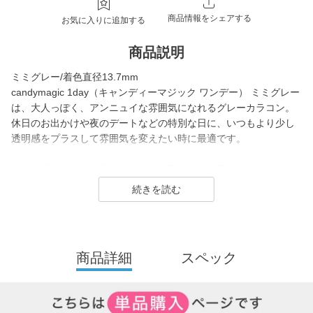
商品情報をシェアする
お気に入りに追加する
商品説明
ミミグレー/着色直径13.7mm
candymagic 1day（キャンディーマジック ワンデー） ミミグレー
は、大人っぽく、アンニュイな雰囲気になれるグレーカラコン。
休日のお出かけや夜のデートなどの特別な日に、いつもより少し
透明感をプラスして雰囲気を変えたい時に最適です。
着色直径13.7mmで瞳をしっかり強調しつつ、優しげなぼかしフチ
と絶妙なうるみグレーで、グレーコン初心者の方でも浮かずに馴
染むデザインです。
クールさと可愛さの両方を叶えたい方におすすめです。
candy magic 1day（キャンディーマジック ワンデー）は2007年
商品詳細
スペック
発売以来、
幅広い世代から愛されるロングセラーコンタクトレンズブラン
ド。