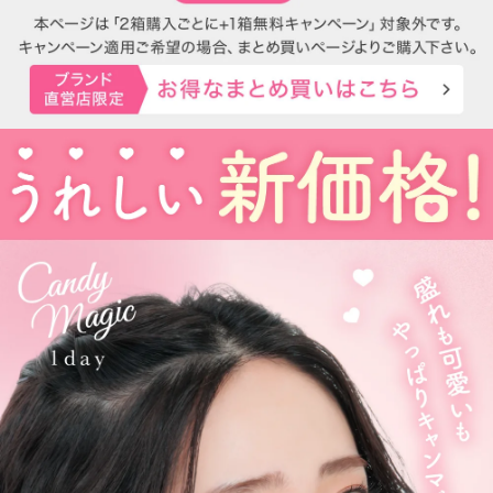
レンズ直径(DIA)14.5㎜の大きめレンズで瞳を大きく魅せながら、
今っぽく瞳を引き立てる
ナチュラル系・ハーフ系・盛り系までバリエーション豊富に揃え
ました。
2021年にはブルーライトカット機能・UVカット機能付きの
ハイスペックレンズへとリニューアル！
更に2025年にはブルーライトカット機能が独自の新技術で、より
自然に馴染む透明感あるレンズにリニューアル！
待望の乱視用カラコン candymagic toric（キャンディーマジッ
ク トーリック）も新登場しました。
より可愛く、より瞳に優しく進化し続けるブランドです。