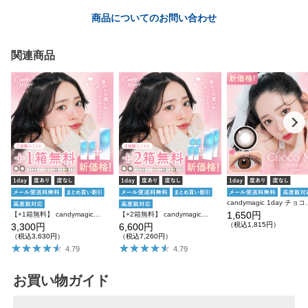
商品についてのお問い合わせ
関連商品
candymagic 1day チ
1,650円
【+1箱無料】 candymagic 1day 10枚入り×3箱 計30枚 キャンディーマジック カラコン
【+2箱無料】 candymagic 1day 10枚入り×6箱 計60枚 キャンディーマジック カラコン
（税込1,815円）
3,300円
6,600円
（税込3,630円）
（税込7,260円）
4.79
4.79
お買い物ガイド