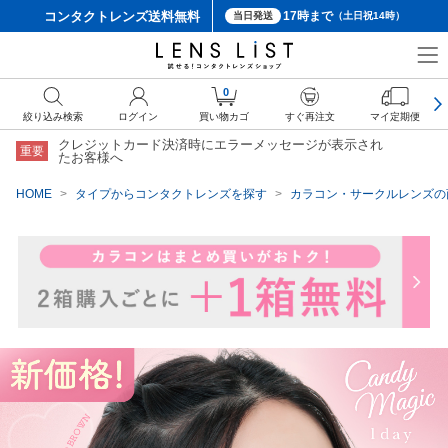
コンタクトレンズ
送料無料
17時まで
当日発送
（土日祝14時）
クーポン詳細
0
絞り込み検索
ログイン
買い物カゴ
すぐ再注文
マイ定期便
クレジットカード決済時にエラーメッセージが表示され
重要
たお客様へ
HOME
タイプからコンタクトレンズを探す
カラコン・サークルレンズの