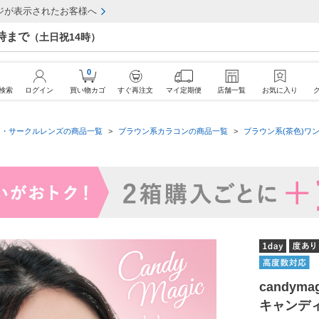
ジが表示されたお客様へ
7時まで
（土日祝14時）
0
検索
ログイン
買い物カゴ
すぐ再注文
マイ定期便
店舗一覧
お気に入り
ン・サークルレンズの商品一覧
ブラウン系カラコンの商品一覧
ブラウン系(茶色)ワン
candym
キャンデ