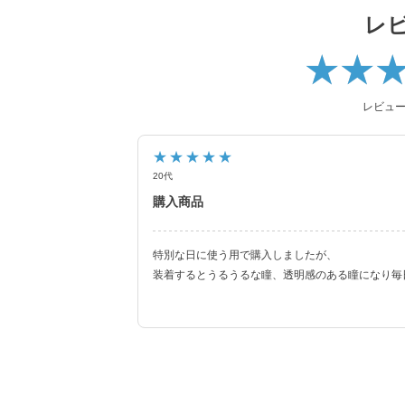
2021年にはブルーライトカット機能・UVカッ
レ
ハイスペックレンズへとリニューアル！
更に2025年にはブルーライトカット機能が独
ズにリニューアル！
レビュ
待望の乱視用カラコン candymagic tor
した。
★★★★★
20代
より可愛く、より瞳に優しく進化し続けるブラ
購入商品
特別な日に使う用で購入しましたが、
装着するとうるうるな瞳、透明感のある瞳になり毎