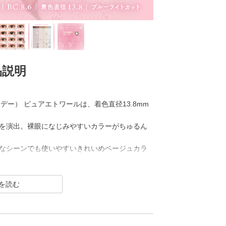
品説明
 ワンデー） ピュアエトワールは、着色直径13.8mm
を演出。裸眼になじみやすいカラーがちゅるん
なシーンでも使いやすいきれいめベージュカラ
 ワンデー）は2007年発売以来、
トレンズブランド。
瞳を大きく魅せながら、 今っぽく瞳を引き立てる
ション豊富に揃えました。