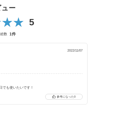
ト機能付きの
ビュー
5
自の新技術で、より自然に馴染む透明感あるレン
1件
ー総数
ic（キャンディーマジック トーリック）も新登場しま
2022/11/07
ンドです。
日でも使いたいです！
0