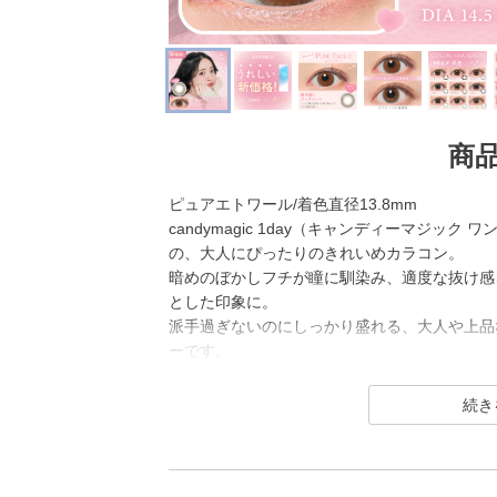
商
ピュアエトワール/着色直径13.8mm
candymagic 1day（キャンディーマジック
の、大人にぴったりのきれいめカラコン。
暗めのぼかしフチが瞳に馴染み、適度な抜け感
とした印象に。
派手過ぎないのにしっかり盛れる、大人や上品
ーです。
candy magic 1day（キャンディーマジック
幅広い世代から愛されるロングセラーコンタク
レンズ直径(DIA)14.5㎜の大きめレンズで
ナチュラル系・ハーフ系・盛り系までバリエー