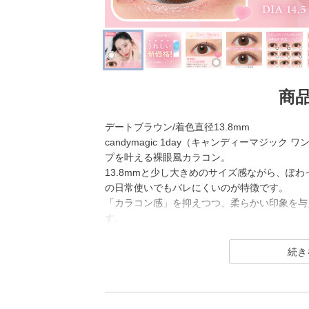
商
デートブラウン/着色直径13.8mm
candymagic 1day（キャンディーマジッ
プを叶える裸眼風カラコン。
13.8mmと少し大きめのサイズ感ながら、ぽ
の日常使いでもバレにくいのが特徴です。
「カラコン感」を抑えつつ、柔らかい印象を与
す。
ナチュラル派のなかでも、瞳の柔らかさが欲し
candy magic 1day（キャンディーマジック
幅広い世代から愛されるロングセラーコンタク
レンズ直径(DIA)14.5㎜の大きめレンズで