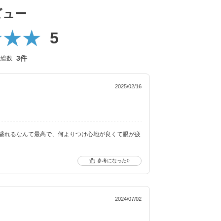
ション豊富に揃えました。
ビュー
ト機能付きの
5
自の新技術で、より自然に馴染む透明感あるレン
3件
ー総数
ic（キャンディーマジック トーリック）も新登場しま
2025/02/16
ンドです。
盛れるなんて最高で、何よりつけ心地が良くて眼が疲
0
2024/07/02