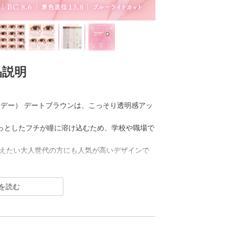
品説明
ク ワンデー） デートブラウンは、こっそり透明感アッ
わっとしたフチが瞳に溶け込むため、学校や職場で
えたい大人世代の方にも人気が高いデザインで
い方に最適なロングセラーカラーです。
 ワンデー）は2007年発売以来、
トレンズブランド。
瞳を大きく魅せながら、 今っぽく瞳を引き立てる