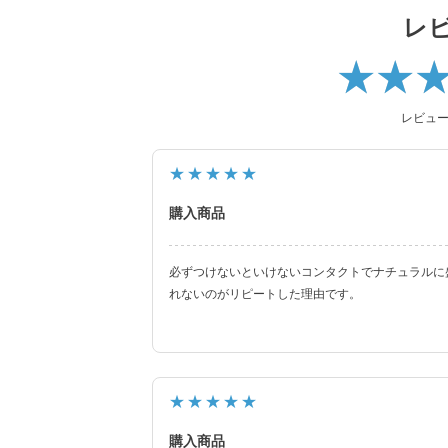
ナチュラル系・ハーフ系・盛り系までバリエー
レ
2021年にはブルーライトカット機能・UVカッ
ハイスペックレンズへとリニューアル！
更に2025年にはブルーライトカット機能が独
レビュ
ズにリニューアル！
待望の乱視用カラコン candymagic tor
★★★★★
した。
購入商品
より可愛く、より瞳に優しく進化し続けるブラ
必ずつけないといけないコンタクトでナチュラルに
れないのがリピートした理由です。
★★★★★
購入商品