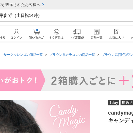
ジが表示されたお客様へ
7時まで
（土日祝14時）
0
検索
ログイン
買い物カゴ
すぐ再注文
マイ定期便
店舗一覧
お気に入り
ン・サークルレンズの商品一覧
ブラウン系カラコンの商品一覧
ブラウン系(茶色)ワン
candym
キャンデ