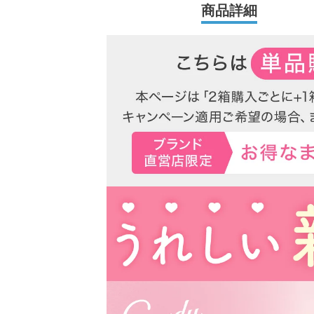
商品詳細
ハイスペックレンズへとリニューアル！
更に2025年にはブルーライトカット機能が独
ズにリニューアル！
待望の乱視用カラコン candymagic tor
した。
より可愛く、より瞳に優しく進化し続けるブラ