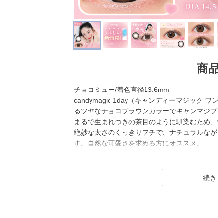
商
チョコミュー/着色直径13.6mm
candymagic 1day（キャンディーマジック
るツヤなチョコブラウンカラーでキャンマジブ
まるで生まれつきの茶目のように馴染むため、
絶妙な太さのくっきりフチで、ナチュラルなが
す。自然な可愛さを求める方にオススメ。
candy magic 1day（キャンディーマジック
幅広い世代から愛されるロングセラーコンタク
レンズ直径(DIA)14.5㎜の大きめレンズで
ナチュラル系・ハーフ系・盛り系までバリエー
2021年にはブルーライトカット機能・UVカッ