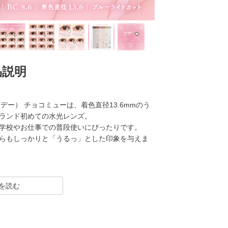
品説明
 ワンデー） チョコミューは、着色直径13.6mmのう
ランド初めての水光レンズ。
学校やお仕事での普段使いにぴったりです。
らもしっかりと「うるっ」とした印象を与えま
 ワンデー）は2007年発売以来、
トレンズブランド。
瞳を大きく魅せながら、 今っぽく瞳を引き立てる
ション豊富に揃えました。
ト機能付きの