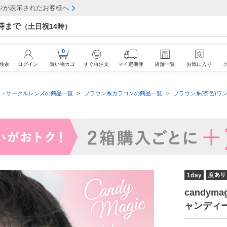
ジが表示されたお客様へ
7時まで
（土日祝14時）
0
検索
ログイン
買い物カゴ
すぐ再注文
マイ定期便
店舗一覧
お気に入り
ン・サークルレンズの商品一覧
ブラウン系カラコンの商品一覧
ブラウン系(茶色)ワン
candym
ャンディ