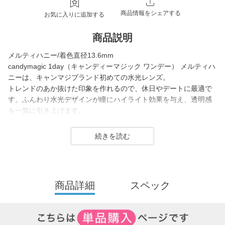
商品情報をシェアする
お気に入りに追加する
商品説明
メルティハニー/着色直径13.6mm
candymagic 1day（キャンディーマジック ワンデー） メルティハ
ニーは、キャンマジブランド初めての水光レンズ。
トレンドのあか抜けた印象を作れるので、休日やデートに最適で
す。ふんわり水光デザインが瞳にハイライト効果を与え、透明感
を一気に引き上げます。
くっきりしたフチとくすんだベージュの組み合わせは、「水光レ
ンズは初めて」という方でも使いやすく、どんな角度から見ても
自然にきゅるんとした「うるモテ」な目元を演出。
立体感を重視したい方にぴったりのカラーです。
candy magic 1day（キャンディーマジック ワンデー）は2007年
商品詳細
スペック
発売以来幅広い世代から愛されるロングセラーコンタクトレンズ
ブランド。
レンズ直径(DIA)14.5㎜の大きめレンズで瞳を大きく魅せながら、