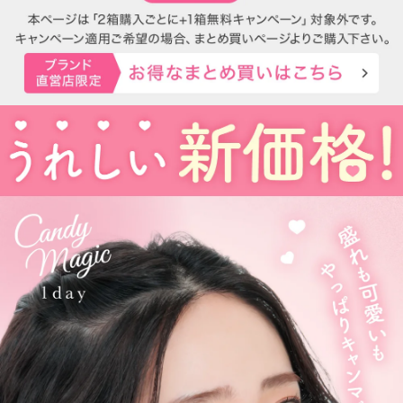
今っぽく瞳を引き立てる
ナチュラル系・ハーフ系・盛り系までバリエーション豊富に揃え
ました。
2021年にはブルーライトカット機能・UVカット機能付きの
ハイスペックレンズへとリニューアル！
更に2025年にはブルーライトカット機能が独自の新技術で、より
自然に馴染む透明感あるレンズにリニューアル！
待望の乱視用カラコン candymagic toric（キャンディーマジック
トーリック）も新登場しました。
より可愛く、より瞳に優しく進化し続けるブランドです。