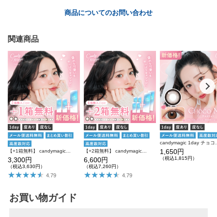
商品についてのお問い合わせ
関連商品
candymagic 1day チ
1,650円
【+1箱無料】 candymagic 1day 10枚入り×3箱 計30枚 キャンディーマジック カラコン
【+2箱無料】 candymagic 1day 10枚入り×6箱 計60枚 キャンディーマジック カラコン
（税込1,815円）
3,300円
6,600円
（税込3,630円）
（税込7,260円）
4.79
4.79
お買い物ガイド