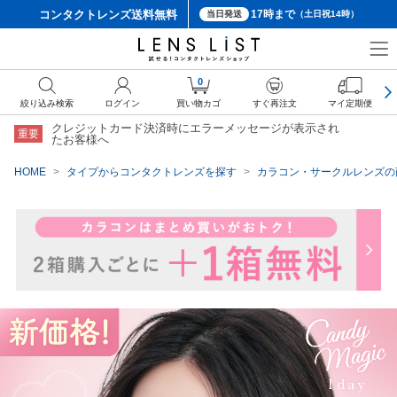
コンタクトレンズ
送料無料
17時まで
当日発送
（土日祝14時）
クーポン詳細
0
絞り込み検索
ログイン
買い物カゴ
すぐ再注文
マイ定期便
クレジットカード決済時にエラーメッセージが表示され
重要
たお客様へ
HOME
タイプからコンタクトレンズを探す
カラコン・サークルレンズの