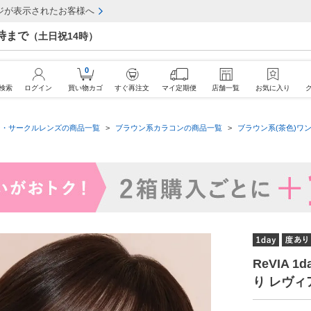
ジが表示されたお客様へ
7時まで
（土日祝14時）
0
検索
ログイン
買い物カゴ
すぐ再注文
マイ定期便
店舗一覧
お気に入り
ン・サークルレンズの商品一覧
ブラウン系カラコンの商品一覧
ブラウン系(茶色)ワン
ReVIA 
り レヴィ