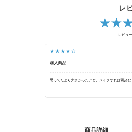
レ
2026年には、ブランド誕生から10周年を迎える
N（キム・チェウォン）さんが就任し、イメー
新シリーズとして、CLEAR 2week（クリアツ
ク）も誕生し、さらに充実したラインナップに
レビュ
裸眼風のナチュラルデザインから、さりげなく
ズ、クリアコンタクトレンズまで、 豊富なバ
★★★★☆
います。
購入商品
思ってたより大きかったけど、メイクすれば馴染む
商品詳細