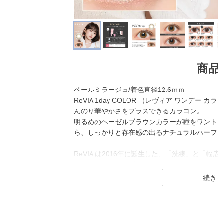
商
ペールミラージュ/着色直径12.6ｍｍ
ReVIA 1day COLOR （レヴィア ワン
んのり華やかさをプラスできるカラコン。
明るめのヘーゼルブラウンカラーが瞳をワント
ら、しっかりと存在感の出るナチュラルハーフ
ReVIA は2016年に誕生した、「洗練」と
コンタクトレンズブランド。
1day（ワンデー）／1month（ワンマンス）／CLEA
イトバリア）／TORIC（トーリック） とい
ラーコンタクトレンズには、“大人美的サイズ
を採用することでナチュラルでありながらも印