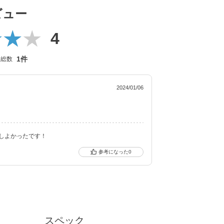
ビュー
にあたり、新イメージモデルに KIM CHAEWO
ジを一新しました。
4
ーウィーク）／CLEAR TORIC（クリアトーリッ
。
1件
ー総数
盛れるタイプ、普段使いに最適なサークルレン
リエーションで多くの方々の瞳に寄り添い続けて
2024/01/06
しよかったです！
0
スペック