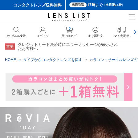
コンタクトレンズ
送料無料
17時まで
当日発送
（土日祝14時）
クーポン詳細
0
絞り込み検索
ログイン
買い物カゴ
すぐ再注文
マイ定期便
クレジットカード決済時にエラーメッセージが表示され
重要
たお客様へ
HOME
タイプからコンタクトレンズを探す
カラコン・サークルレンズの