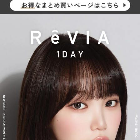
らも印象的な瞳を演出します。
2026年には、ブランド誕生から10周年を迎えるにあたり、新イメ
ージモデルに KIM CHAEWON（キム・チェウォン）さんが就任
し、イメージを一新しました。
新シリーズとして、CLEAR 2week（クリアツーウィーク）／CLE
AR TORIC（クリアトーリック）も誕生し、さらに充実したライ
ンナップに。
裸眼風のナチュラルデザインから、さりげなく盛れるタイプ、普
段使いに最適なサークルレンズ、クリアコンタクトレンズまで、
豊富なバリエーションで多くの方々の瞳に寄り添い続けていま
す。