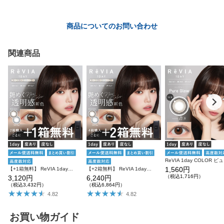
商品についてのお問い合わせ
関連商品
ReV
1,560円
【+1箱無料】 ReVIA 1day COLOR 3箱SET レヴィア ワンデー
【+2箱無料】 ReVIA 1day COLOR レヴィア カラコン カラー 6箱セット
（税込1,716円）
3,120円
6,240円
（税込3,432円）
（税込6,864円）
4.82
4.82
お買い物ガイド