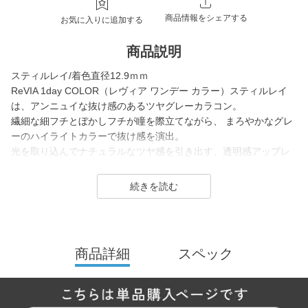
商品情報をシェアする
お気に入りに追加する
商品説明
スティルレイ/着色直径12.9ｍｍ
ReVIA 1day COLOR（レヴィア ワンデー カラー）スティルレイ
は、アンニュイな抜け感のあるツヤグレーカラコン。
繊細な細フチとぼかしフチが瞳を際立てながら、 まろやかなグレ
ーのハイライトカラーで抜け感を演出。
光を取り込んでナチュラルなツヤ感を引き出す、透明感アップレ
ンズです。
ReVIA は2016年に誕生した、「洗練」と「幅広い年齢層に愛され
ること」をコンセプトにしたコンタクトレンズブランド。
1day（ワンデー）／1month（ワンマンス）／CLEAR（クリア）
商品詳細
スペック
／Blue Light Barrier（ブルーライトバリア）／TORIC（トーリッ
ク） といった幅広いシリーズを展開しており、その中でもカラー
コンタクトレンズには、“大人美的サイズ”の、大きすぎず小さすぎ
ない絶妙なレンズサイズを採用することでナチュラルでありなが