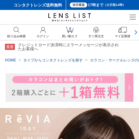
コンタクトレンズ
送料無料
17時まで
当日発送
（土日祝14時）
クーポン詳細
0
絞り込み検索
ログイン
買い物カゴ
すぐ再注文
マイ定期便
クレジットカード決済時にエラーメッセージが表示され
重要
たお客様へ
HOME
タイプからコンタクトレンズを探す
カラコン・サークルレンズの