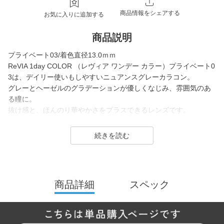
商品情報をシェアする
お気に入りに追加する
商品説明
プライベート03/着色直径13.0ｍｍ
ReVIA 1day COLOR （レヴィア ワンデー カラー）プライベート0
3は、デイリー使いもしやすいニュアンスグレーカラコン。
グレーとヘーゼルのグラデーションが優しくなじみ、雰囲気のあ
る瞳に。
抜け感と、ほんのり華やかさをプラスできるレンズです。
1day（ワンデー）／1month（ワンマンス）／CLEAR（クリア）
／Blue Light Barrier（ブルーライトバリア）／TORIC（トーリッ
ク） といった幅広いシリーズを展開しており、その中でもカラー
コンタクトレンズには、“大人美的サイズ”の、大きすぎず小さすぎ
ない絶妙なレンズサイズを採用することでナチュラルでありなが
商品詳細
スペック
らも印象的な瞳を演出します。
2026年には、ブランド誕生から10周年を迎えるにあたり、新イメ
ージモデルに KIM CHAEWON（キム・チェウォン）さんが就任