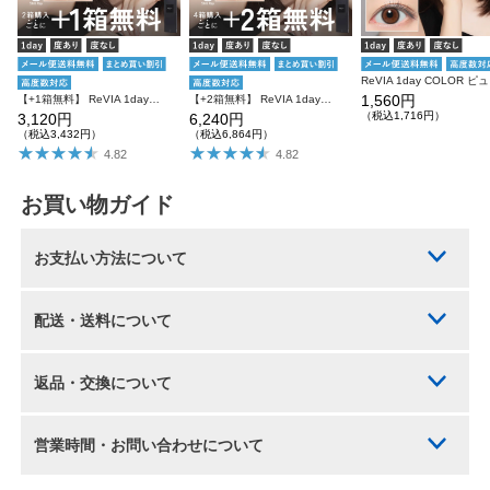
ReV
1,560円
【+1箱無料】 ReVIA 1day COLOR 3箱SET レヴィア ワンデー
【+2箱無料】 ReVIA 1day COLOR レヴィア カラコン カラー 6箱セット
（税込1,716円）
3,120円
6,240円
（税込3,432円）
（税込6,864円）
4.82
4.82
お買い物ガイド
お支払い方法について
配送・送料について
返品・交換について
営業時間・お問い合わせについて