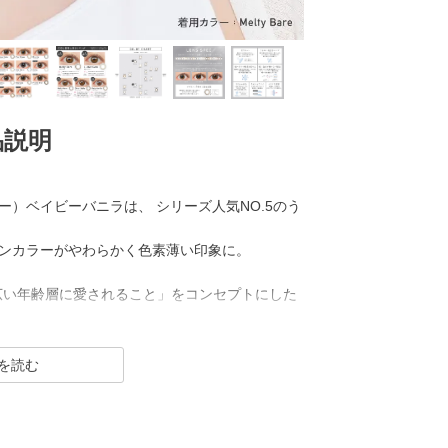
品説明
ー カラー）ベイビーバニラは、 シリーズ人気NO.5のう
ンカラーがやわらかく色素薄い印象に。
「幅広い年齢層に愛されること」をコンセプトにした
R（クリア）／Blue Light Barrier（ブルーラ
った幅広いシリーズを展開しており、その中でもカ
”の、大きすぎず小さすぎない絶妙なレンズサイズ
象的な瞳を演出します。