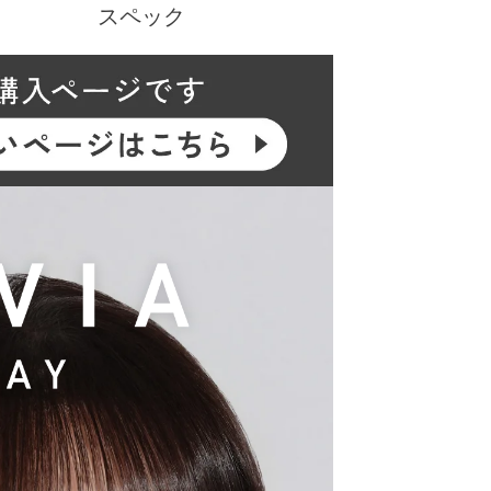
スペック
にあたり、新イメージモデルに KIM CHAEWO
ジを一新しました。
ーウィーク）／CLEAR TORIC（クリアトーリッ
。
盛れるタイプ、普段使いに最適なサークルレン
リエーションで多くの方々の瞳に寄り添い続けて