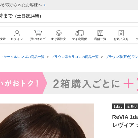
ジが表示されたお客様へ
7時まで
（土日祝14時）
0
検索
ログイン
買い物カゴ
すぐ再注文
マイ定期便
店舗一覧
お気に入り
ン・サークルレンズの商品一覧
ブラウン系カラコンの商品一覧
ブラウン系(茶色)ワン
ReVIA 
レヴィア 