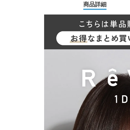
商品詳細
2026年には、ブランド誕生から10周年を迎える
N（キム・チェウォン）さんが就任し、イメー
新シリーズとして、CLEAR 2week（クリアツ
ク）も誕生し、さらに充実したラインナップに
裸眼風のナチュラルデザインから、さりげなく
ズ、クリアコンタクトレンズまで、 豊富なバ
います。