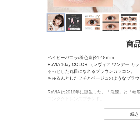
商
ベイビーバニラ/着色直径12.8ｍｍ
ReVIA 1day COLOR （レヴィア ワンデ
るっとした丸目になれるブラウンカラコン。
ちゅるんとしたフチとベージュのようなブラウ
ReVIA は2016年に誕生した、「洗練」と
コンタクトレンズブランド。
1day（ワンデー）／1month（ワンマンス）／CLEA
イトバリア）／TORIC（トーリック） とい
ラーコンタクトレンズには、“大人美的サイズ
を採用することでナチュラルでありながらも印