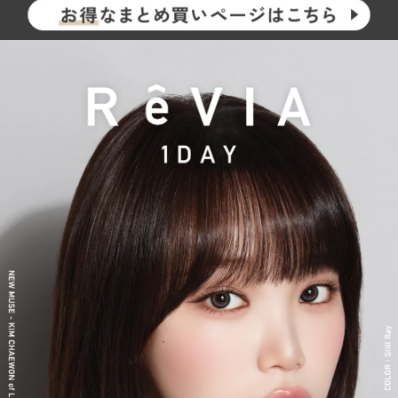
らも印象的な瞳を演出します。
2026年には、ブランド誕生から10周年を迎えるにあたり、新イメ
ージモデルに KIM CHAEWON（キム・チェウォン）さんが就任
し、イメージを一新しました。
新シリーズとして、CLEAR 2week（クリアツーウィーク）／CLE
AR TORIC（クリアトーリック）も誕生し、さらに充実したライ
ンナップに。
裸眼風のナチュラルデザインから、さりげなく盛れるタイプ、普
段使いに最適なサークルレンズ、クリアコンタクトレンズまで、
豊富なバリエーションで多くの方々の瞳に寄り添い続けていま
す。