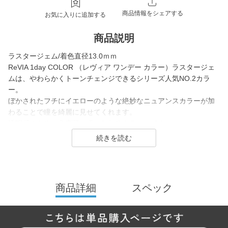
商品情報をシェアする
お気に入りに追加する
商品説明
ラスタージェム/着色直径13.0ｍｍ
ReVIA 1day COLOR （レヴィア ワンデー カラー）ラスタージェ
ムは、やわらかくトーンチェンジできるシリーズ人気NO.2カラ
ー。
ぼかされたフチにイエローのような絶妙なニュアンスカラーが加
わることで瞳を綺麗に見せてくれます。
透明感のある、色素薄い瞳になれるカラコンです。
ReVIA は2016年に誕生した、「洗練」と「幅広い年齢層に愛され
ること」をコンセプトにしたコンタクトレンズブランド。
1day（ワンデー）／1month（ワンマンス）／CLEAR（クリア）
商品詳細
スペック
／Blue Light Barrier（ブルーライトバリア）／TORIC（トーリッ
ク） といった幅広いシリーズを展開しており、その中でもカラー
コンタクトレンズには、“大人美的サイズ”の、大きすぎず小さすぎ
ない絶妙なレンズサイズを採用することでナチュラルでありなが