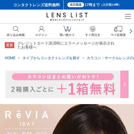
コンタクトレンズ
送料無料
17時まで
当日発送
（土日祝14時）
クーポン詳細
0
絞り込み検索
ログイン
買い物カゴ
すぐ再注文
マイ定期便
クレジットカード決済時にエラーメッセージが表示され
重要
たお客様へ
HOME
タイプからコンタクトレンズを探す
カラコン・サークルレンズの