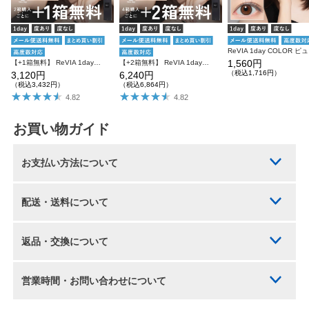
ReV
1,560円
【+1箱無料】 ReVIA 1day COLOR 3箱SET レヴィア ワンデー
【+2箱無料】 ReVIA 1day COLOR レヴィア カラコン カラー 6箱セット
（税込1,716円）
3,120円
6,240円
（税込3,432円）
（税込6,864円）
4.82
4.82
お買い物ガイド
お支払い方法について
配送・送料について
返品・交換について
営業時間・お問い合わせについて