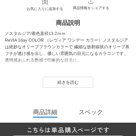
商品情報をシェアする
お気に入りに追加する
商品説明
ノスタルジア/着色直径13.2ｍｍ
ReVIA 1day COLOR （レヴィア ワンデー カラー）ノスタルジア
は絶妙なオリーブブラウンカラーで 繊細な放射線状のオリーブ系
フチが透け感を出し、優しい雰囲気の目元になるカラコンです。
透明感あふれる艶感で印象的な目元に。
1day（ワンデー）／1month（ワンマンス）／CLEAR（クリア）
／Blue Light Barrier（ブルーライトバリア）／TORIC（トーリッ
ク） といった幅広いシリーズを展開しており、その中でもカラー
コンタクトレンズには、“大人美的サイズ”の、大きすぎず小さすぎ
ない絶妙なレンズサイズを採用することでナチュラルでありなが
らも印象的な瞳を演出します。
商品詳細
スペック
2026年には、ブランド誕生から10周年を迎えるにあたり、新イメ
ージモデルに KIM CHAEWON（キム・チェウォン）さんが就任
し、イメージを一新しました。