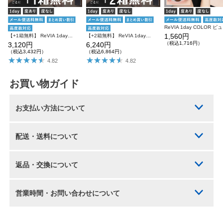
ReV
1,560円
【+1箱無料】 ReVIA 1day COLOR 3箱SET レヴィア ワンデー
【+2箱無料】 ReVIA 1day COLOR レヴィア カラコン カラー 6箱セット
（税込1,716円）
3,120円
6,240円
（税込3,432円）
（税込6,864円）
4.82
4.82
お買い物ガイド
お支払い方法について
配送・送料について
返品・交換について
営業時間・お問い合わせについて