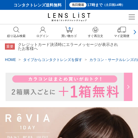
コンタクトレンズ
送料無料
17時まで
当日発送
（土日祝14時）
クーポン詳細
0
絞り込み検索
ログイン
買い物カゴ
すぐ再注文
マイ定期便
クレジットカード決済時にエラーメッセージが表示され
重要
たお客様へ
HOME
タイプからコンタクトレンズを探す
カラコン・サークルレンズの