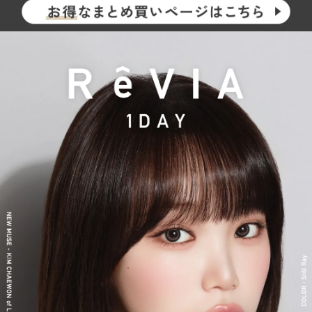
新シリーズとして、CLEAR 2week（クリアツーウィーク）／CLE
AR TORIC（クリアトーリック）も誕生し、さらに充実したライ
ンナップに。
裸眼風のナチュラルデザインから、さりげなく盛れるタイプ、普
段使いに最適なサークルレンズ、クリアコンタクトレンズまで、
豊富なバリエーションで多くの方々の瞳に寄り添い続けていま
す。