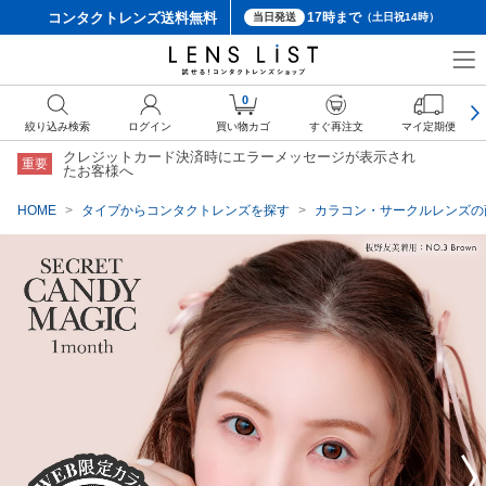
コンタクトレンズ
送料無料
17時まで
当日発送
（土日祝14時）
クーポン詳細
0
絞り込み検索
ログイン
買い物カゴ
すぐ再注文
マイ定期便
クレジットカード決済時にエラーメッセージが表示され
重要
たお客様へ
HOME
タイプからコンタクトレンズを探す
カラコン・サークルレンズの