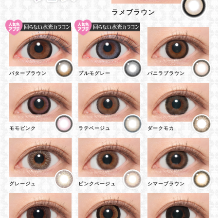
ラメブラウン
バターブラウン
プルモグレー
バニラブラウン
モモピンク
ラテベージュ
ダークモカ
グレージュ
ピンクベージュ
シマーブラウン