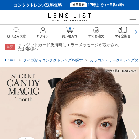
コンタクトレンズ
送料無料
17時まで
当日発送
（土日祝14時）
クーポン詳細
0
絞り込み検索
ログイン
買い物カゴ
すぐ再注文
マイ定期便
クレジットカード決済時にエラーメッセージが表示され
重要
たお客様へ
HOME
タイプからコンタクトレンズを探す
カラコン・サークルレンズの