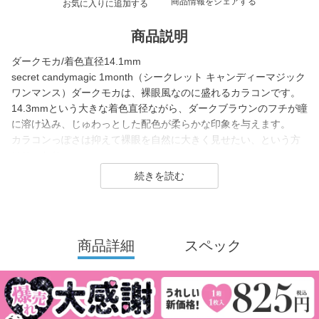
商品情報をシェアする
お気に入りに追加する
商品説明
ダークモカ/着色直径14.1mm
secret candymagic 1month（シークレット キャンディーマジック
ワンマンス）ダークモカは、裸眼風なのに盛れるカラコンです。
14.3mmという大きな着色直径ながら、ダークブラウンのフチが瞳
に溶け込み、じゅわっとした配色が柔らかな印象を与えます。
カラコンっぽさは抑えて裸眼を自然に大きく見せたい、という方
にぴったり。
大人っぽいメイクやふんわりした優しい雰囲気を演出したい時に
最適な、デカ目カラコンです。
secret candymagic 1month（シークレット キャンディーマジック
ワンマンス）は2012年の発売当初から今まで若い世代を中心に絶
商品詳細
スペック
大な支持を得ている、盛りたいならとりあえずコレ！なロングセ
ラーコンタクトレンズブランド。
DIA14.5mmの大きめサイズで「盛れる」というキーワードのも
と、元祖ちゅるんカラコン「キャンマジ3番」や黒コンの代表格