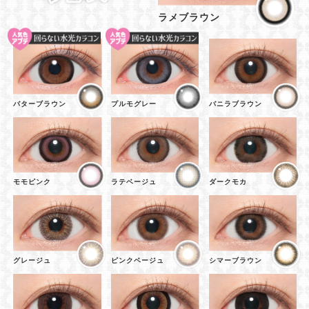
ラメブラウン
バターブラウン
プルモグレー
バニラブラウン
モモピンク
ラテベージュ
ダークモカ
グレージュ
ピンクベージュ
シマーブラウン