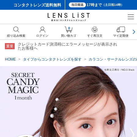
コンタクトレンズ
送料無料
17時まで
当日発送
（土日祝14時）
クーポン詳細
0
絞り込み検索
ログイン
買い物カゴ
すぐ再注文
マイ定期便
クレジットカード決済時にエラーメッセージが表示され
重要
たお客様へ
HOME
タイプからコンタクトレンズを探す
カラコン・サークルレンズの