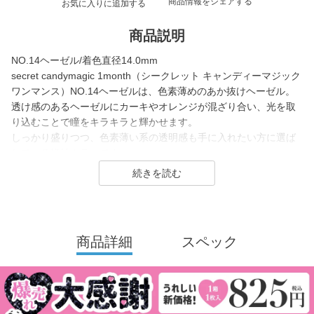
商品情報をシェアする
お気に入りに追加する
商品説明
NO.14ヘーゼル/着色直径14.0mm
secret candymagic 1month（シークレット キャンディーマジック
ワンマンス）NO.14ヘーゼルは、色素薄めのあか抜けヘーゼル。
透け感のあるヘーゼルにカーキやオレンジが混ざり合い、光を取
り込むことで瞳をキラキラと輝かせます。
しっかり盛りつつ、色素薄い系の透明感も手に入れたい方に選ば
れている絶妙カラーです。
secret candymagic 1month（シークレット キャンディーマジック
ワンマンス）は2012年の発売当初から今まで若い世代を中心に絶
大な支持を得ている、盛りたいならとりあえずコレ！なロングセ
ラーコンタクトレンズブランド。
商品詳細
スペック
DIA14.5mmの大きめサイズで「盛れる」というキーワードのも
と、元祖ちゅるんカラコン「キャンマジ3番」や黒コンの代表格
「キャンマジ5番」、定番ギャルカラコンの他に水光デザインや太
フチ・細フチデザインといった、トレンド感のあるカラコンを生