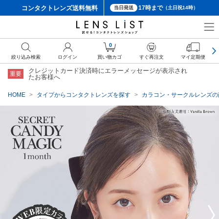
コンタクトレンズ
送料無料
17時まで
当日発送
（土日祝14時）
クーポン詳細
0
絞り込み検索
ログイン
買い物カゴ
すぐ再注文
マイ定期便
クレジットカード決済時にエラーメッセージが表示され
重要
たお客様へ
HOME
タイプからコンタクトレンズを探す
カラコン・サークルレンズの