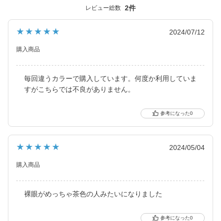
と、元祖ちゅるんカラコン「キャンマジ3番」や黒コンの代表格
2件
レビュー総数
「キャンマジ5番」、定番ギャルカラコンの他に水光デザインや太
フチ・細フチデザインといった、トレンド感のあるカラコンを生
★★★★★
2024/07/12
み出し続けています。
購入商品
毎回違うカラーで購入しています。何度か利用していま
すがこちらでは不良がありません。
0
★★★★★
2024/05/04
購入商品
裸眼がめっちゃ茶色の人みたいになりました
0