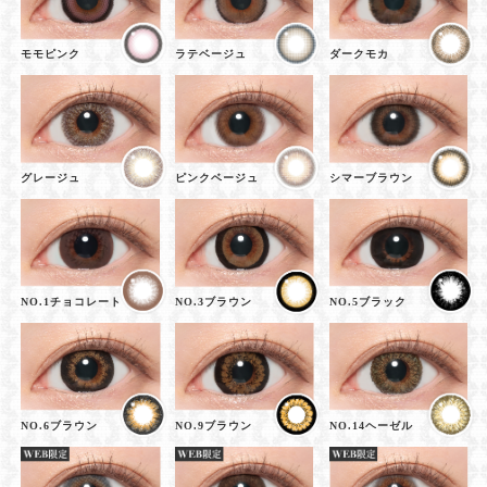
モモピンク
ラテベージュ
ダークモカ
グレージュ
ピンクベージュ
シマーブラウン
NO.1チョコレート
NO.3ブラウン
NO.5ブラック
NO.6ブラウン
NO.9ブラウン
NO.14ヘーゼル