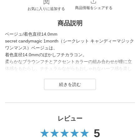
商品情報をシェアする
お気に入りに追加する
商品説明
ベージュ/着色直径14.0mm
secret candymagic 1month（シークレット キャンディーマジック
ワンマンス）ベージュは、
着色直径14.0mmのぼかしフチカラコン。
柔らかなブラウンフチとアクセントカラーの組み合わせが瞳に立
体感をもたらし、ナチュラルながらもおしゃれなハーフ感を楽し
めます。
大きすぎないサイズで自然に瞳の印象を変えたい方や、普段のメ
イクをアップデートしたい時におすすめ。
secret candymagic 1month（シークレット キャンディーマジック
ワンマンス）は2012年の発売当初から今まで若い世代を中心に絶
大な支持を得ている、盛りたいならとりあえずコレ！なロングセ
レビュー
ラーコンタクトレンズブランド。
5
DIA14.5mmの大きめサイズで「盛れる」というキーワードのも