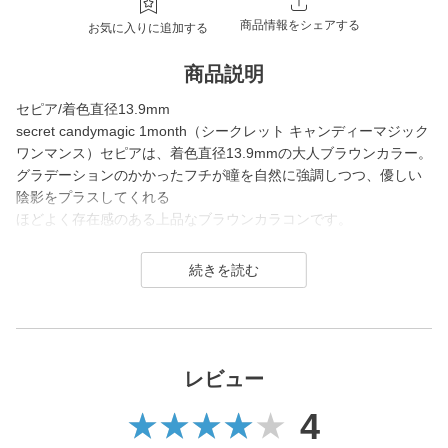
商品情報をシェアする
お気に入りに追加する
商品説明
セピア/着色直径13.9mm
secret candymagic 1month（シークレット キャンディーマジック
ワンマンス）セピアは、着色直径13.9mmの大人ブラウンカラー。
グラデーションのかかったフチが瞳を自然に強調しつつ、優しい
陰影をプラスしてくれる
ほどよく存在感のある上品なブラウンカラコンです。
secret candymagic 1month（シークレット キャンディーマジック
ワンマンス）は2012年の発売当初から今まで若い世代を中心に絶
大な支持を得ている、盛りたいならとりあえずコレ！なロングセ
ラーコンタクトレンズブランド。
DIA14.5mmの大きめサイズで「盛れる」というキーワードのも
レビュー
と、元祖ちゅるんカラコン「キャンマジ3番」や黒コンの代表格
4
「キャンマジ5番」、定番ギャルカラコンの他に水光デザインや太
フチ・細フチデザインといった、トレンド感のあるカラコンを生