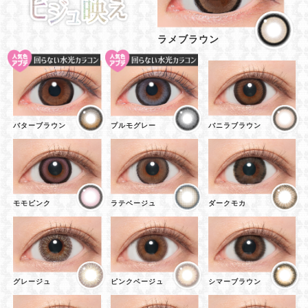
ラメブラウン
バターブラウン
プルモグレー
バニラブラウン
モモピンク
ラテベージュ
ダークモカ
グレージュ
ピンクベージュ
シマーブラウン