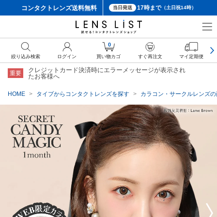
コンタクトレンズ
送料無料
17時まで
当日発送
（土日祝14時）
クーポン詳細
0
絞り込み検索
ログイン
買い物カゴ
すぐ再注文
マイ定期便
クレジットカード決済時にエラーメッセージが表示され
重要
たお客様へ
HOME
タイプからコンタクトレンズを探す
カラコン・サークルレンズの