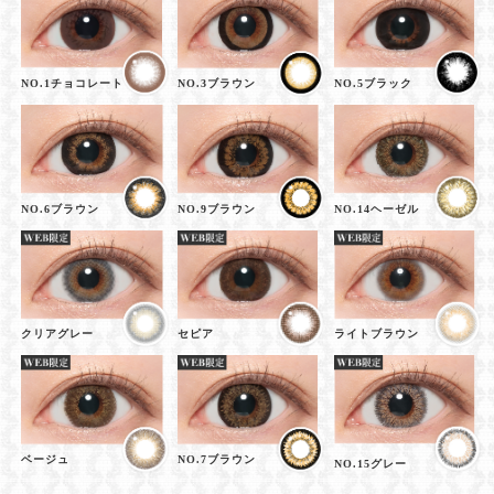
NO.1チョコレート
NO.3ブラウン
NO.5ブラック
NO.6ブラウン
NO.9ブラウン
NO.14ヘーゼル
クリアグレー
セピア
ライトブラウン
ベージュ
NO.7ブラウン
NO.15グレー