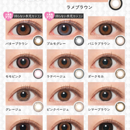
ラメブラウン
バターブラウン
プルモグレー
バニラブラウン
モモピンク
ラテベージュ
ダークモカ
グレージュ
ピンクベージュ
シマーブラウン