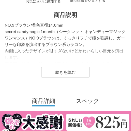
商品情報をシェアする
お気に入りに追加する
商品説明
NO.9ブラウン/着色直径14.0mm
secret candymagic 1month（シークレット キャンディーマジック
ワンマンス）NO.9ブラウンは、くっきりフチで瞳を強調し、ガー
リーな印象を演出するブラウン系カラコン。
内側に入ったデザインが甘すぎないけどかわいらしい目元を演出
します。
着色直径14.0mmでしっかり盛りたい方におすすめのカラコンで
す。
secret candymagic 1month（シークレット キャンディーマジック
ワンマンス）は2012年の発売当初から今まで若い世代を中心に絶
大な支持を得ている、盛りたいならとりあえずコレ！なロングセ
商品詳細
スペック
ラーコンタクトレンズブランド。
DIA14.5mmの大きめサイズで「盛れる」というキーワードのも
と、元祖ちゅるんカラコン「キャンマジ3番」や黒コンの代表格
「キャンマジ5番」、定番ギャルカラコンの他に水光デザインや太