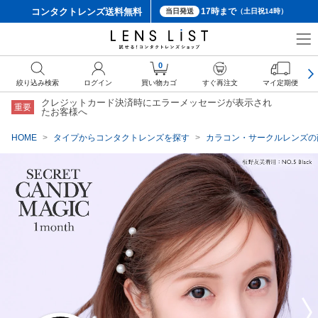
コンタクトレンズ
送料無料
17時まで
当日発送
（土日祝14時）
クーポン詳細
0
絞り込み検索
ログイン
買い物カゴ
すぐ再注文
マイ定期便
クレジットカード決済時にエラーメッセージが表示され
重要
たお客様へ
HOME
タイプからコンタクトレンズを探す
カラコン・サークルレンズの