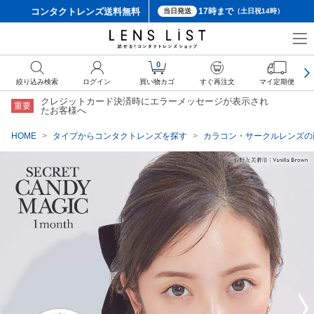
コンタクトレンズ
送料無料
17時まで
当日発送
（土日祝14時）
クーポン詳細
0
絞り込み検索
ログイン
買い物カゴ
すぐ再注文
マイ定期便
クレジットカード決済時にエラーメッセージが表示され
重要
たお客様へ
HOME
タイプからコンタクトレンズを探す
カラコン・サークルレンズの