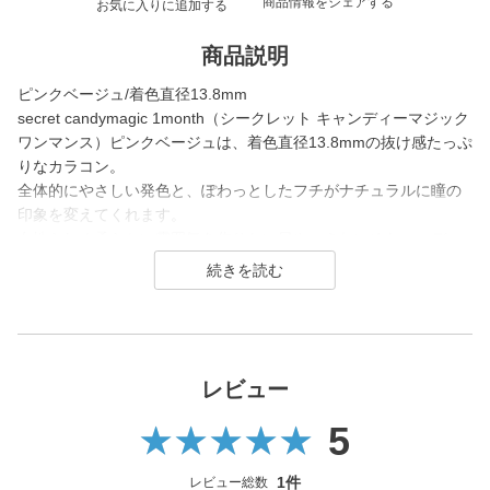
商品情報をシェアする
お気に入りに追加する
商品説明
ピンクベージュ/着色直径13.8mm
secret candymagic 1month（シークレット キャンディーマジック
ワンマンス）ピンクベージュは、着色直径13.8mmの抜け感たっぷ
りなカラコン。
全体的にやさしい発色と、ぽわっとしたフチがナチュラルに瞳の
印象を変えてくれます。
女性らしく柔らかい雰囲気を作りたい日や、きれいめなコーディ
ネートの日にぴったりなレンズです。
secret candymagic 1month（シークレット キャンディーマジック
ワンマンス）は2012年の発売当初から今まで若い世代を中心に絶
大な支持を得ている、盛りたいならとりあえずコレ！なロングセ
ラーコンタクトレンズブランド。
レビュー
5
DIA14.5mmの大きめサイズで「盛れる」というキーワードのも
と、元祖ちゅるんカラコン「キャンマジ3番」や黒コンの代表格
「キャンマジ5番」、定番ギャルカラコンの他に水光デザインや太
1件
レビュー総数