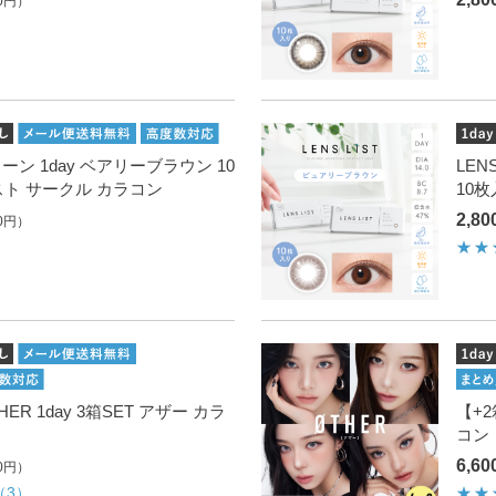
0円）
リコーン 1day ベアリーブラウン 10
LEN
スト サークル カラコン
10
2,8
0円）
ER 1day 3箱SET アザー カラ
【+2
コン
6,6
0円）
（3）