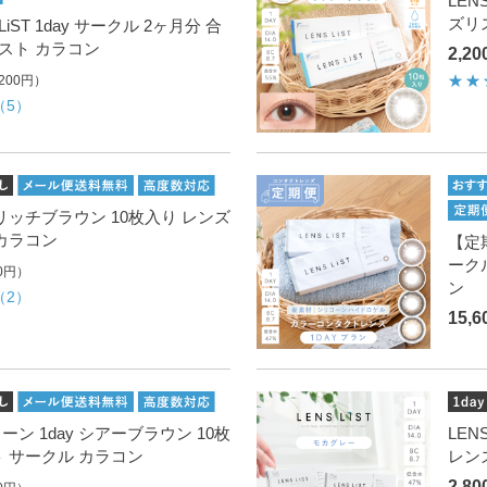
LEN
ズリ
iST 1day サークル 2ヶ月分 合
リスト カラコン
2,2
200円）
（5）
day リッチブラウン 10枚入り レンズ
カラコン
【定期
ーク
0円）
ン
（2）
15,
リコーン 1day シアーブラウン 10枚
LEN
 サークル カラコン
レン
2,8