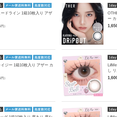
 フェードライン 1箱10枚入り アザ
OTH
ー 
1,6
5円）
グレイジー 1箱10枚入り アザー カ
Lil
し 
1,6
5円）
テディハグ 1箱10枚入り 度あり 度な
Lil