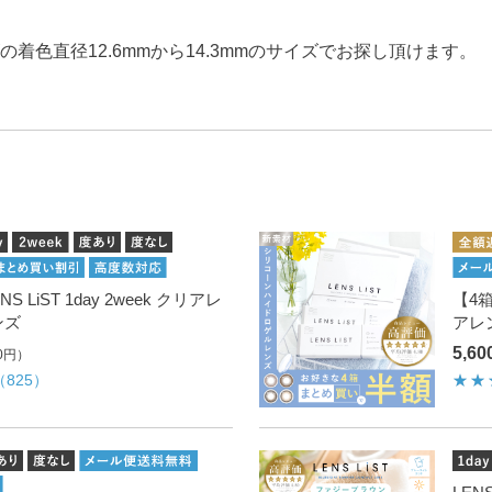
着色直径12.6mmから14.3mmのサイズでお探し頂けます。
 LiST 1day 2week クリアレ
【4箱
ンズ
アレ
5,6
0円）
（825）