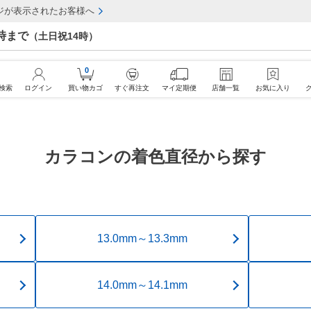
ジが表示されたお客様へ
7時まで
（土日祝14時）
0
検索
ログイン
買い物カゴ
すぐ再注文
マイ定期便
店舗一覧
お気に入り
カラコンの着色直径から探す
13.0mm～13.3mm
14.0mm～14.1mm