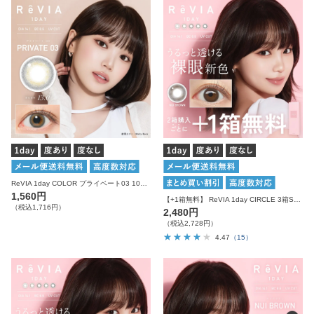
ReVIA 1day COLOR プライベート03 10枚入り レヴィア カラコン
1,560円
【+1箱無料】 ReVIA 1day CIRCLE 3箱SET レヴィア カラコン
（税込1,716円）
2,480円
（税込2,728円）
4.47
（15）