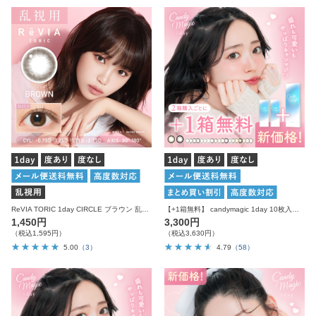
ReVIA TORIC 1day CIRCLE ブラウン 乱視用 10枚入り レヴィア カラコン
【+1箱無料】 candymagic 1day 10枚入り×3箱 計30枚 キャンディーマジック カラコン
1,450円
3,300円
（税込1,595円）
（税込3,630円）
5.00
（3）
4.79
（58）