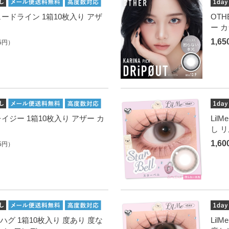
 フェードライン 1箱10枚入り アザ
OTH
ー 
1,6
5円）
グレイジー 1箱10枚入り アザー カ
Lil
し 
1,6
5円）
テディハグ 1箱10枚入り 度あり 度な
Lil