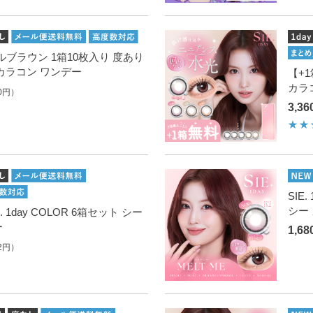
 ノエルブラウン 1箱10枚入り 度あり
カラコン ワンデー
【+1
カラ
0円）
3,3
SIE
シー
. 1day COLOR 6箱セット シー
ー
1,6
2円）