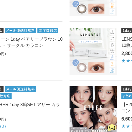
リコーン 1day ベアリーブラウン 10
LEN
スト サークル カラコン
10
2,8
0円）
ER 1day 3箱SET アザー カラ
【+2
コン
6,6
0円）
（3）