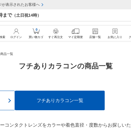
ジが表示されたお客様へ
7時まで
（土日祝14時）
0
検索
ログイン
買い物カゴ
すぐ再注文
マイ定期便
店舗一覧
お気に入り
の商品一覧
フチありカラコンの商品一覧
フチありカラコン一覧
ーコンタクトレンズをカラーや着色直径・度数からお探しいた