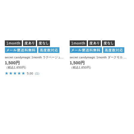
secret candymagic 1month ラテベージュ 度あり 度なし 1枚入り×2箱 計2枚 シークレットキャンディーマジック カラコン
secret candymagic 1month ダークモカ 度あり 度なし 1枚入り×2箱 計2枚 シークレットキャンディーマジック カラコン
1,500円
1,500円
（税込1,650円）
（税込1,650円）
5.00
（1）