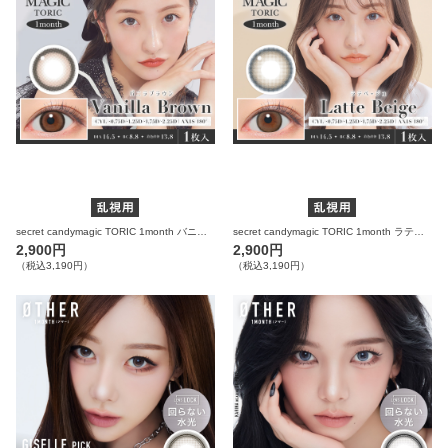
secret candymagic TORIC 1month バニラブラウン 乱視用 度あり 度なし 1枚入り×2箱 計2枚 シークレットキャンディーマジック カラコン(CYL：-0.75D～-2.25D)
secret candymagic TORIC 1month ラテベージュ 乱視用 度あり 度なし 1枚入り×2箱 計2枚 シークレットキャンディーマジック カラコン(CYL：-0.75D～-2.25D)
2,900円
2,900円
（税込3,190円）
（税込3,190円）