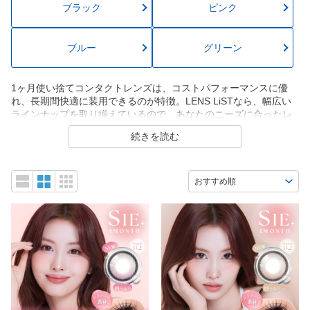
ブラック
ピンク
ブルー
グリーン
1ヶ月使い捨てコンタクトレンズは、コストパフォーマンスに優
れ、長期間快適に装用できるのが特徴。LENS LiSTなら、幅広い
ラインナップを取り揃えているので、あなたのニーズに合ったレ
ンズがきっと見つかります。1monthコンタクトは、正しいケアに
続きを読む
より清潔で快適な装用感が長持ち。コスパ重視の方やカラコンを
じっくり楽しみたい方におすすめの商品です。